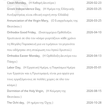
Clean Monday,
(Η Καθαρή Δευτέρα )
2026-02-23
Greek Independence Day,
(Η Ημέρα της Ελληνικής
2026-03-25
Ανεξαρτησίας είναι εθνική εορτή στην Ελλάδα)
Annunciation of the Virgin Mary,
(Ο Ευαγγελισμός της
2026-03-25
Θεοτόκου )
Orthodox Good Friday,
(Εκατομμύρια Ορθόδοξοι
2026-04-10
Χριστιανοί σε όλο τον κόσμο γιορτάζουν κάθε χρόνο
τη Μεγάλη Παρασκευή για να τιμήσουν τα γεγονότα
που οδήγησαν στη σταύρωση του Ιησού Χριστού.)
Orthodox Easter Monday,
(Η Ορθόδοξη Δευτέρα του
2026-04-13
Πάσχα )
Labor Day,
(Η Εργατική Ημέρα, η Παγκόσμια Ημέρα
2026-05-01
των Εργατών και η Πρωτομαγιά, είναι μια αργία για
τους εργαζόμενους σε πολλές χώρες σε όλο τον
κόσμο.)
Dormition of the Holy Virgin,
(Η Κοίμηση της
2026-08-15
Θεοτόκου )
The Ochi day,
(Η ημέρα της Όχης )
2026-10-28