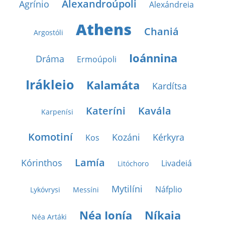
Alexandroúpoli
Agrínio
Alexándreia
Athens
Chaniá
Argostóli
Ioánnina
Dráma
Ermoúpoli
Irákleio
Kalamáta
Kardítsa
Kateríni
Kavála
Karpenísi
Komotiní
Kozáni
Kérkyra
Kos
Lamía
Kórinthos
Livadeiá
Litóchoro
Mytilíni
Náfplio
Lykóvrysi
Messíni
Néa Ionía
Níkaia
Néa Artáki