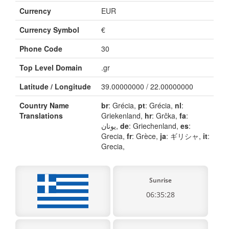
Currency
EUR
Currency Symbol
€
Phone Code
30
Top Level Domain
.gr
Latitude / Longitude
39.00000000 / 22.00000000
Country Name
br
: Grécia,
pt
: Grécia,
nl
:
Translations
Griekenland,
hr
: Grčka,
fa
:
یونان,
de
: Griechenland,
es
:
Grecia,
fr
: Grèce,
ja
: ギリシャ,
it
:
Grecia,
Sunrise
06:35:28