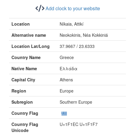
Add clock to your website
Location
Níkaia, Attikí
Alternative name
Neokokinis, Néa Kokkiniá
Location Lat/Long
37.9667 / 23.6333
Country Name
Greece
Native Name
Ελλάδα
Capital City
Athens
Region
Europe
Subregion
Southern Europe
Country Flag
Country Flag
U+1F1EC U+1F1F7
Unicode