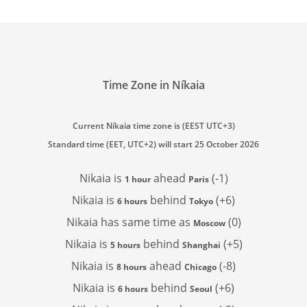
Time Zone in Níkaia
Current Níkaia time zone is (EEST UTC+3)
Standard time (EET, UTC+2) will start 25 October 2026
Nikaia is
ahead
(-1)
1 hour
Paris
Nikaia is
behind
(+6)
6 hours
Tokyo
Nikaia has
same time as
(0)
Moscow
Nikaia is
behind
(+5)
5 hours
Shanghai
Nikaia is
ahead
(-8)
8 hours
Chicago
Nikaia is
behind
(+6)
6 hours
Seoul