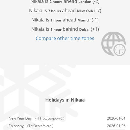
Nikaia is
ahead
(-2)
2 hours
London
Nikaia is
ahead
(-7)
7 hours
New York
Nikaia is
ahead
(-1)
1 hour
Munich
Nikaia is
behind
(+1)
1 hour
Dubai
Compare other time zones
Holidays in Níkaia
New Year Day,
(Η Πρωτοχρονιά )
2026-01-01
Epiphany,
(Τα Θεοφάνεια )
2026-01-06