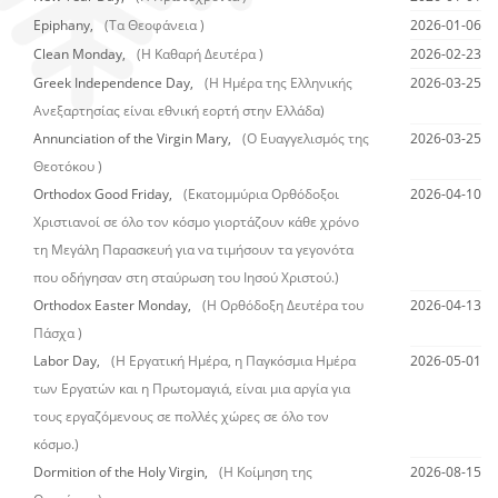
Epiphany,
(Τα Θεοφάνεια )
2026-01-06
Clean Monday,
(Η Καθαρή Δευτέρα )
2026-02-23
Greek Independence Day,
(Η Ημέρα της Ελληνικής
2026-03-25
Ανεξαρτησίας είναι εθνική εορτή στην Ελλάδα)
Annunciation of the Virgin Mary,
(Ο Ευαγγελισμός της
2026-03-25
Θεοτόκου )
Orthodox Good Friday,
(Εκατομμύρια Ορθόδοξοι
2026-04-10
Χριστιανοί σε όλο τον κόσμο γιορτάζουν κάθε χρόνο
τη Μεγάλη Παρασκευή για να τιμήσουν τα γεγονότα
που οδήγησαν στη σταύρωση του Ιησού Χριστού.)
Orthodox Easter Monday,
(Η Ορθόδοξη Δευτέρα του
2026-04-13
Πάσχα )
Labor Day,
(Η Εργατική Ημέρα, η Παγκόσμια Ημέρα
2026-05-01
των Εργατών και η Πρωτομαγιά, είναι μια αργία για
τους εργαζόμενους σε πολλές χώρες σε όλο τον
κόσμο.)
Dormition of the Holy Virgin,
(Η Κοίμηση της
2026-08-15