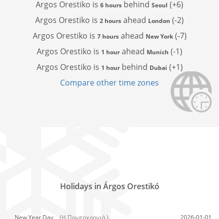
Argos Orestiko is
behind
(+6)
6 hours
Seoul
Argos Orestiko is
ahead
(-2)
2 hours
London
Argos Orestiko is
ahead
(-7)
7 hours
New York
Argos Orestiko is
ahead
(-1)
1 hour
Munich
Argos Orestiko is
behind
(+1)
1 hour
Dubai
Compare other time zones
Holidays in Árgos Orestikó
New Year Day,
(Η Πρωτοχρονιά )
2026-01-01