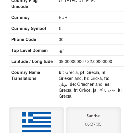
Country Flag
U+1F1EC U+1F1F7
Unicode
Currency
EUR
Currency Symbol
€
Phone Code
30
Top Level Domain
.gr
Latitude / Longitude
39.00000000 / 22.00000000
Country Name
br
: Grécia,
pt
: Grécia,
nl
:
Translations
Griekenland,
hr
: Grčka,
fa
:
یونان,
de
: Griechenland,
es
:
Grecia,
fr
: Grèce,
ja
: ギリシャ,
it
:
Grecia,
Sunrise
06:37:05