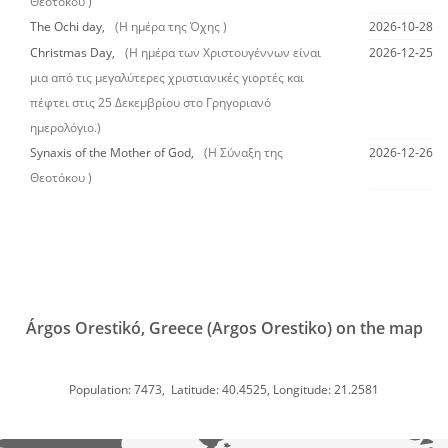
Θεοτόκου )
The Ochi day,
(Η ημέρα της Όχης )
2026-10-28
Christmas Day,
(Η ημέρα των Χριστουγέννων είναι
2026-12-25
μια από τις μεγαλύτερες χριστιανικές γιορτές και
πέφτει στις 25 Δεκεμβρίου στο Γρηγοριανό
ημερολόγιο.)
Synaxis of the Mother of God,
(Η Σύναξη της
2026-12-26
Θεοτόκου )
Árgos Orestikó, Greece (Argos Orestiko) on the map
Population: 7473, Latitude: 40.4525, Longitude: 21.2581