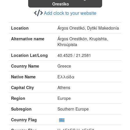
Orestiko
Add clock to your website
Location
Árgos Orestikó, Dytikí Makedonía
Alternative name
Árgos Orestikón, Krupishta,
Khroúpista
Location Lat/Long
40.4525 / 21.2581
Country Name
Greece
Native Name
Ελλάδα
Capital City
Athens
Region
Europe
Subregion
Southern Europe
Country Flag