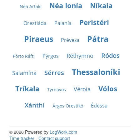
Néa Ionía
Níkaia
Néa Artáki
Peristéri
Orestiáda
Paianía
Piraeus
Pátra
Préveza
Ródos
Réthymno
Pýrgos
Pórto Ráfti
Thessaloníki
Sérres
Salamína
Tríkala
Vólos
Véroia
Týrnavos
Xánthi
Édessa
Árgos Orestikó
© 2026 Powered by
LogWork.com
Time tracker
-
Contact support