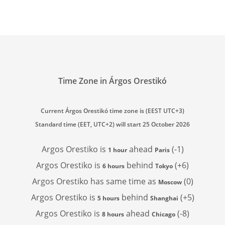
Time Zone in Árgos Orestikó
Current Árgos Orestikó time zone is (EEST UTC+3)
Standard time (EET, UTC+2) will start 25 October 2026
Argos Orestiko is
ahead
(-1)
1 hour
Paris
Argos Orestiko is
behind
(+6)
6 hours
Tokyo
Argos Orestiko has
same time as
(0)
Moscow
Argos Orestiko is
behind
(+5)
5 hours
Shanghai
Argos Orestiko is
ahead
(-8)
8 hours
Chicago