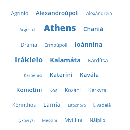
Alexandroúpoli
Agrínio
Alexándreia
Athens
Chaniá
Argostóli
Ioánnina
Dráma
Ermoúpoli
Irákleio
Kalamáta
Kardítsa
Kateríni
Kavála
Karpenísi
Komotiní
Kozáni
Kérkyra
Kos
Lamía
Kórinthos
Livadeiá
Litóchoro
Mytilíni
Náfplio
Lykóvrysi
Messíni