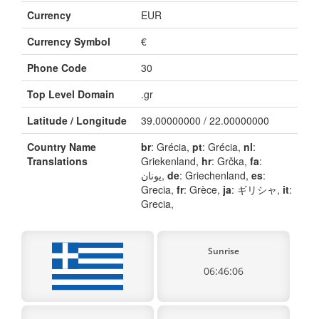
Currency
EUR
Currency Symbol
€
Phone Code
30
Top Level Domain
.gr
Latitude / Longitude
39.00000000 / 22.00000000
Country Name
br
: Grécia,
pt
: Grécia,
nl
:
Translations
Griekenland,
hr
: Grčka,
fa
:
یونان,
de
: Griechenland,
es
:
Grecia,
fr
: Grèce,
ja
: ギリシャ,
it
:
Grecia,
Sunrise
06:46:06