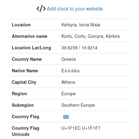
Add clock to your website
Location
Kérkyra, Ionía Nísia
Alternative name
Korfu, Corfu, Corcyra, Kérkira
Location Lat/Long
39.6239 / 19.9214
Country Name
Greece
Native Name
Ελλάδα
Capital City
Athens
Region
Europe
Subregion
Southern Europe
Country Flag
Country Flag
U+1F1EC U+1F1F7
Unicode