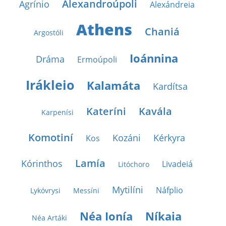
Alexandroúpoli
Agrínio
Alexándreia
Athens
Chaniá
Argostóli
Ioánnina
Dráma
Ermoúpoli
Irákleio
Kalamáta
Kardítsa
Kateríni
Kavála
Karpenísi
Komotiní
Kozáni
Kérkyra
Kos
Lamía
Kórinthos
Livadeiá
Litóchoro
Mytilíni
Náfplio
Lykóvrysi
Messíni
Néa Ionía
Níkaia
Néa Artáki