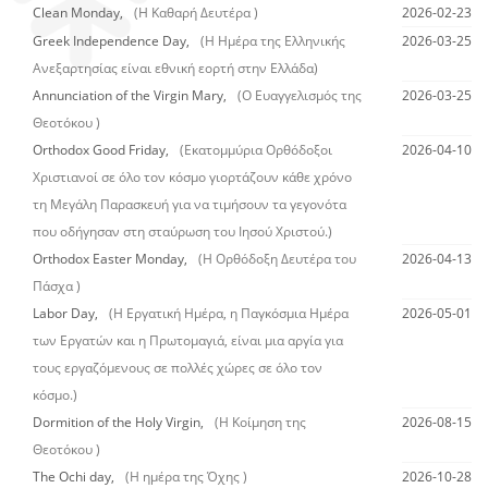
Clean Monday,
(Η Καθαρή Δευτέρα )
2026-02-23
Greek Independence Day,
(Η Ημέρα της Ελληνικής
2026-03-25
Ανεξαρτησίας είναι εθνική εορτή στην Ελλάδα)
Annunciation of the Virgin Mary,
(Ο Ευαγγελισμός της
2026-03-25
Θεοτόκου )
Orthodox Good Friday,
(Εκατομμύρια Ορθόδοξοι
2026-04-10
Χριστιανοί σε όλο τον κόσμο γιορτάζουν κάθε χρόνο
τη Μεγάλη Παρασκευή για να τιμήσουν τα γεγονότα
που οδήγησαν στη σταύρωση του Ιησού Χριστού.)
Orthodox Easter Monday,
(Η Ορθόδοξη Δευτέρα του
2026-04-13
Πάσχα )
Labor Day,
(Η Εργατική Ημέρα, η Παγκόσμια Ημέρα
2026-05-01
των Εργατών και η Πρωτομαγιά, είναι μια αργία για
τους εργαζόμενους σε πολλές χώρες σε όλο τον
κόσμο.)
Dormition of the Holy Virgin,
(Η Κοίμηση της
2026-08-15
Θεοτόκου )
The Ochi day,
(Η ημέρα της Όχης )
2026-10-28