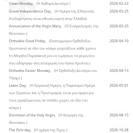
Clean Monday,
(Η Καθαρή Δευτέρα )
2026-02-23
Greek Independence Day,
(Η Ημέρα της Ελληνικής
2026-03-25
Ανεξαρτησίας είναι εθνική εορτή στην Ελλάδα)
Annunciation of the Virgin Mary,
(Ο Ευαγγελισμός της
2026-03-25
Θεοτόκου )
Orthodox Good Friday,
(Εκατομμύρια Ορθόδοξοι
2026-04-10
Χριστιανοί σε όλο τον κόσμο γιορτάζουν κάθε χρόνο
τη Μεγάλη Παρασκευή για να τιμήσουν τα γεγονότα
που οδήγησαν στη σταύρωση του Ιησού Χριστού.)
Orthodox Easter Monday,
(Η Ορθόδοξη Δευτέρα του
2026-04-13
Πάσχα )
Labor Day,
(Η Εργατική Ημέρα, η Παγκόσμια Ημέρα
2026-05-01
των Εργατών και η Πρωτομαγιά, είναι μια αργία για
τους εργαζόμενους σε πολλές χώρες σε όλο τον
κόσμο.)
Dormition of the Holy Virgin,
(Η Κοίμηση της
2026-08-15
Θεοτόκου )
The Ochi day,
(Η ημέρα της Όχης )
2026-10-28