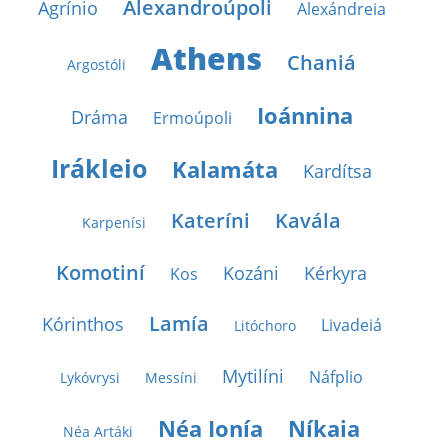
Alexandroúpoli
Agrínio
Alexándreia
Athens
Chaniá
Argostóli
Ioánnina
Dráma
Ermoúpoli
Irákleio
Kalamáta
Kardítsa
Kateríni
Kavála
Karpenísi
Komotiní
Kozáni
Kérkyra
Kos
Lamía
Kórinthos
Livadeiá
Litóchoro
Mytilíni
Náfplio
Lykóvrysi
Messíni
Néa Ionía
Níkaia
Néa Artáki