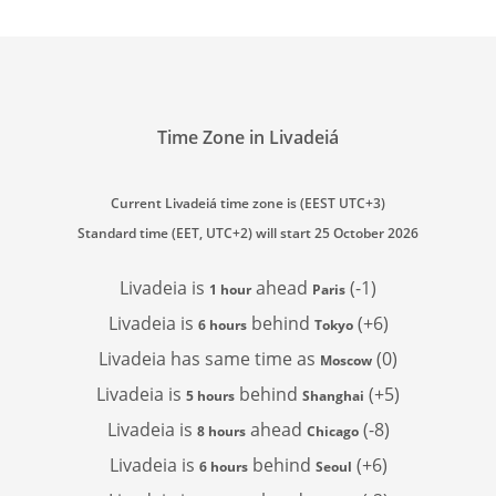
Time Zone in Livadeiá
Current Livadeiá time zone is (EEST UTC+3)
Standard time (EET, UTC+2) will start 25 October 2026
Livadeia is
ahead
(-1)
1 hour
Paris
Livadeia is
behind
(+6)
6 hours
Tokyo
Livadeia has
same time as
(0)
Moscow
Livadeia is
behind
(+5)
5 hours
Shanghai
Livadeia is
ahead
(-8)
8 hours
Chicago
Livadeia is
behind
(+6)
6 hours
Seoul