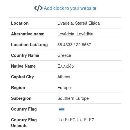
Add clock to your website
Location
Livadeiá, Stereá Elláda
Alternative name
Levádeia, Levádhia
Location Lat/Long
38.4333 / 22.8667
Country Name
Greece
Native Name
Ελλάδα
Capital City
Athens
Region
Europe
Subregion
Southern Europe
Country Flag
Country Flag
U+1F1EC U+1F1F7
Unicode