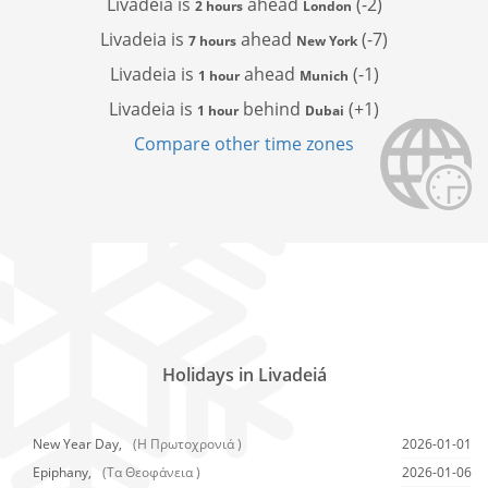
Livadeia is
ahead
(-2)
2 hours
London
Livadeia is
ahead
(-7)
7 hours
New York
Livadeia is
ahead
(-1)
1 hour
Munich
Livadeia is
behind
(+1)
1 hour
Dubai
Compare other time zones
Holidays in Livadeiá
New Year Day,
(Η Πρωτοχρονιά )
2026-01-01
Epiphany,
(Τα Θεοφάνεια )
2026-01-06