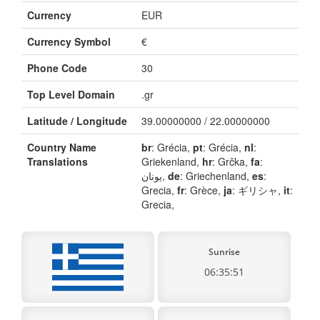
Currency
EUR
Currency Symbol
€
Phone Code
30
Top Level Domain
.gr
Latitude / Longitude
39.00000000 / 22.00000000
Country Name
br
: Grécia,
pt
: Grécia,
nl
:
Translations
Griekenland,
hr
: Grčka,
fa
:
یونان,
de
: Griechenland,
es
:
Grecia,
fr
: Grèce,
ja
: ギリシャ,
it
:
Grecia,
Sunrise
06:35:51