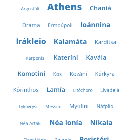
Athens
Chaniá
Argostóli
Ioánnina
Dráma
Ermoúpoli
Irákleio
Kalamáta
Kardítsa
Kateríni
Kavála
Karpenísi
Komotiní
Kozáni
Kérkyra
Kos
Lamía
Kórinthos
Livadeiá
Litóchoro
Mytilíni
Náfplio
Lykóvrysi
Messíni
Néa Ionía
Níkaia
Néa Artáki
Peristéri