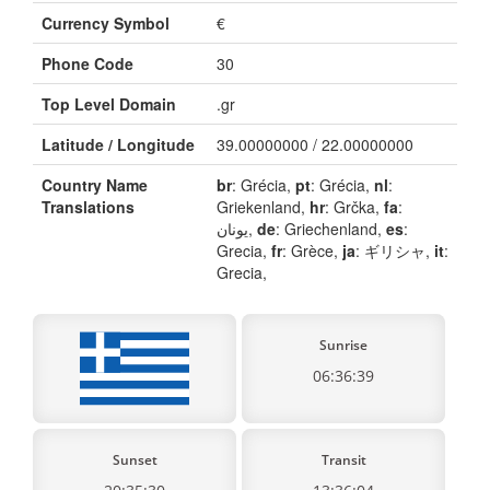
Currency Symbol
€
Phone Code
30
Top Level Domain
.gr
Latitude / Longitude
39.00000000 / 22.00000000
Country Name
br
: Grécia,
pt
: Grécia,
nl
:
Translations
Griekenland,
hr
: Grčka,
fa
:
یونان,
de
: Griechenland,
es
:
Grecia,
fr
: Grèce,
ja
: ギリシャ,
it
:
Grecia,
Sunrise
06:36:39
Sunset
Transit