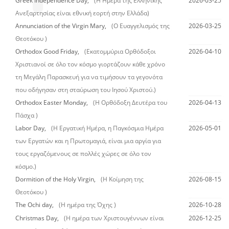
Greek Independence Day,
(Η Ημέρα της Ελληνικής
2026-03-25
Ανεξαρτησίας είναι εθνική εορτή στην Ελλάδα)
Annunciation of the Virgin Mary,
(Ο Ευαγγελισμός της
2026-03-25
Θεοτόκου )
Orthodox Good Friday,
(Εκατομμύρια Ορθόδοξοι
2026-04-10
Χριστιανοί σε όλο τον κόσμο γιορτάζουν κάθε χρόνο
τη Μεγάλη Παρασκευή για να τιμήσουν τα γεγονότα
που οδήγησαν στη σταύρωση του Ιησού Χριστού.)
Orthodox Easter Monday,
(Η Ορθόδοξη Δευτέρα του
2026-04-13
Πάσχα )
Labor Day,
(Η Εργατική Ημέρα, η Παγκόσμια Ημέρα
2026-05-01
των Εργατών και η Πρωτομαγιά, είναι μια αργία για
τους εργαζόμενους σε πολλές χώρες σε όλο τον
κόσμο.)
Dormition of the Holy Virgin,
(Η Κοίμηση της
2026-08-15
Θεοτόκου )
The Ochi day,
(Η ημέρα της Όχης )
2026-10-28
Christmas Day,
(Η ημέρα των Χριστουγέννων είναι
2026-12-25