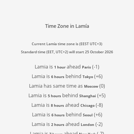
Time Zone in Lamía
Current Lamía time zone is (EEST UTC+3)
Standard time (EET, UTC+2) will start 25 October 2026
Lamia is
ahead
(-1)
1 hour
Paris
Lamia is
behind
(+6)
6 hours
Tokyo
Lamia has
same time as
(0)
Moscow
Lamia is
behind
(+5)
5 hours
Shanghai
Lamia is
ahead
(-8)
8 hours
Chicago
Lamia is
behind
(+6)
6 hours
Seoul
Lamia is
ahead
(-2)
2 hours
London
Lamia is
ahead
(-7)