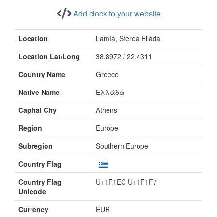
Add clock to your website
Location
Lamía, Stereá Elláda
Location Lat/Long
38.8972 / 22.4311
Country Name
Greece
Native Name
Ελλάδα
Capital City
Athens
Region
Europe
Subregion
Southern Europe
Country Flag
Country Flag
U+1F1EC U+1F1F7
Unicode
Currency
EUR