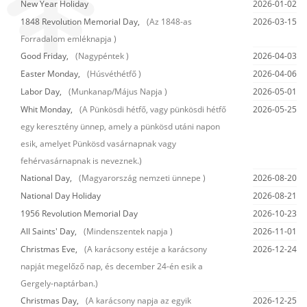
New Year Holiday
2026-01-02
1848 Revolution Memorial Day,
(Az 1848-as
2026-03-15
Forradalom emléknapja )
Good Friday,
(Nagypéntek )
2026-04-03
Easter Monday,
(Húsvéthétfő )
2026-04-06
Labor Day,
(Munkanap/Május Napja )
2026-05-01
Whit Monday,
(A Pünkösdi hétfő, vagy pünkösdi hétfő
2026-05-25
egy keresztény ünnep, amely a pünkösd utáni napon
esik, amelyet Pünkösd vasárnapnak vagy
fehérvasárnapnak is neveznek.)
National Day,
(Magyarország nemzeti ünnepe )
2026-08-20
National Day Holiday
2026-08-21
1956 Revolution Memorial Day
2026-10-23
All Saints' Day,
(Mindenszentek napja )
2026-11-01
Christmas Eve,
(A karácsony estéje a karácsony
2026-12-24
napját megelőző nap, és december 24-én esik a
Gergely-naptárban.)
Christmas Day,
(A karácsony napja az egyik
2026-12-25