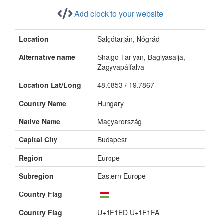
Add clock to your website
Location
Salgótarján, Nógrád
Alternative name
Shalgo Tar’yan, Baglyasalja,
Zagyvapálfalva
Location Lat/Long
48.0853 / 19.7867
Country Name
Hungary
Native Name
Magyarország
Capital City
Budapest
Region
Europe
Subregion
Eastern Europe
Country Flag
Country Flag
U+1F1ED U+1F1FA