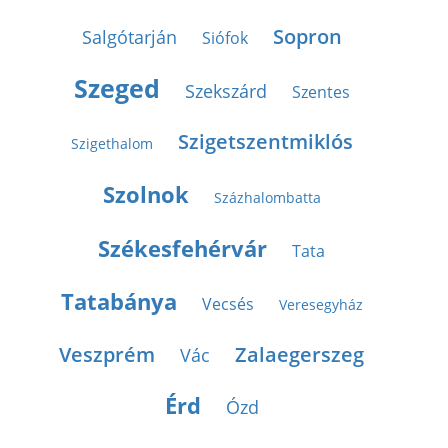
Sopron
Salgótarján
Siófok
Szeged
Szekszárd
Szentes
Szigetszentmiklós
Szigethalom
Szolnok
Százhalombatta
Székesfehérvár
Tata
Tatabánya
Vecsés
Veresegyház
Veszprém
Zalaegerszeg
Vác
Érd
Ózd