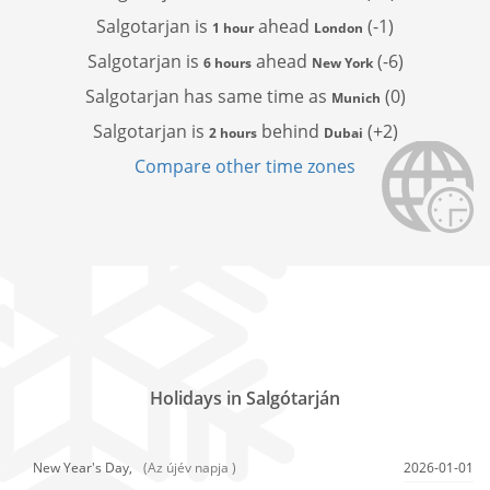
Salgotarjan is
ahead
(-1)
1 hour
London
Salgotarjan is
ahead
(-6)
6 hours
New York
Salgotarjan has
same time as
(0)
Munich
Salgotarjan is
behind
(+2)
2 hours
Dubai
Compare other time zones
Holidays in Salgótarján
New Year's Day,
(Az újév napja )
2026-01-01