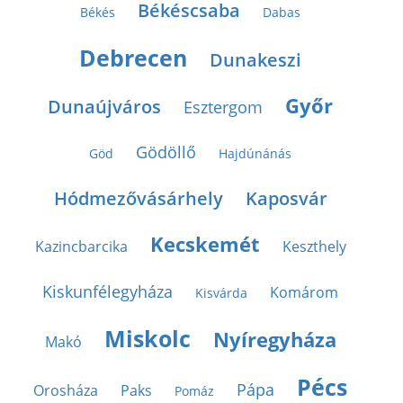
Békéscsaba
Békés
Dabas
Debrecen
Dunakeszi
Győr
Dunaújváros
Esztergom
Gödöllő
Göd
Hajdúnánás
Hódmezővásárhely
Kaposvár
Kecskemét
Kazincbarcika
Keszthely
Kiskunfélegyháza
Komárom
Kisvárda
Miskolc
Nyíregyháza
Makó
Pécs
Pápa
Orosháza
Paks
Pomáz