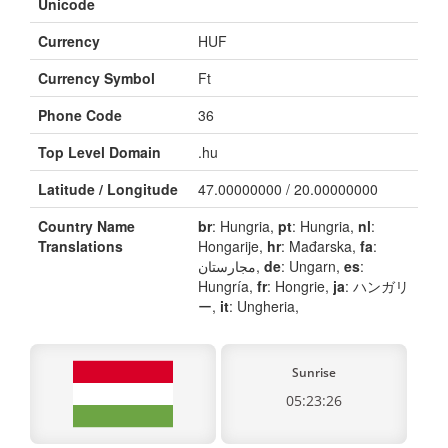
Unicode
Currency
HUF
Currency Symbol
Ft
Phone Code
36
Top Level Domain
.hu
Latitude / Longitude
47.00000000 / 20.00000000
Country Name
br
: Hungria,
pt
: Hungria,
nl
:
Translations
Hongarije,
hr
: Mađarska,
fa
:
مجارستان,
de
: Ungarn,
es
:
Hungría,
fr
: Hongrie,
ja
: ハンガリ
ー,
it
: Ungheria,
Sunrise
05:23:26