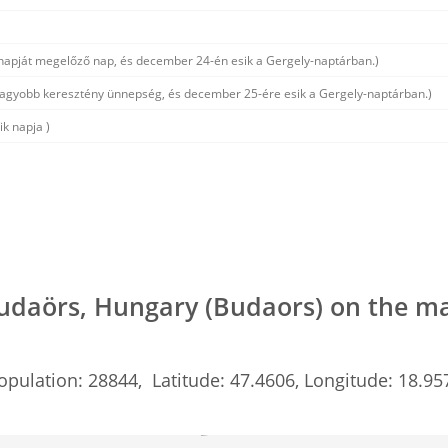
 napját megelőző nap, és december 24-én esik a Gergely-naptárban.)
nagyobb keresztény ünnepség, és december 25-ére esik a Gergely-naptárban.)
k napja )
udaörs, Hungary (Budaors) on the m
opulation: 28844, Latitude: 47.4606, Longitude: 18.95