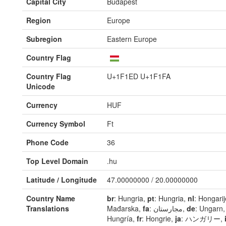
Capital City
Budapest
Region
Europe
Subregion
Eastern Europe
Country Flag
Country Flag
U+1F1ED U+1F1FA
Unicode
Currency
HUF
Currency Symbol
Ft
Phone Code
36
Top Level Domain
.hu
Latitude / Longitude
47.00000000 / 20.00000000
Country Name
br
: Hungria,
pt
: Hungria,
nl
: Hongari
Translations
Mađarska,
fa
: مجارستان,
de
: Ungarn
Hungría,
fr
: Hongrie,
ja
: ハンガリー,