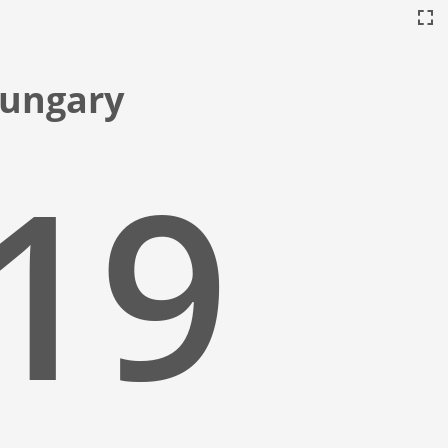
 Hungary
:20