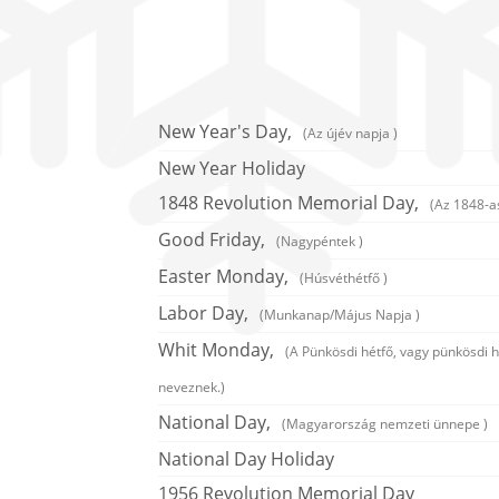
New Year's Day,
(Az újév napja )
New Year Holiday
1848 Revolution Memorial Day,
(Az 1848-a
Good Friday,
(Nagypéntek )
Easter Monday,
(Húsvéthétfő )
Labor Day,
(Munkanap/Május Napja )
Whit Monday,
(A Pünkösdi hétfő, vagy pünkösdi 
neveznek.)
National Day,
(Magyarország nemzeti ünnepe )
National Day Holiday
1956 Revolution Memorial Day