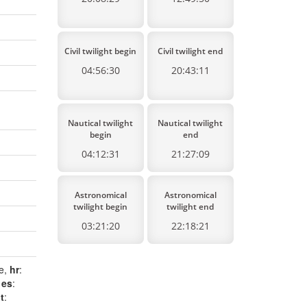
Civil twilight begin
Civil twilight end
04:56:30
20:43:11
Nautical twilight
Nautical twilight
begin
end
04:12:31
21:27:09
Astronomical
Astronomical
twilight begin
twilight end
03:21:20
22:18:21
je,
hr
:
,
es
:
it
: