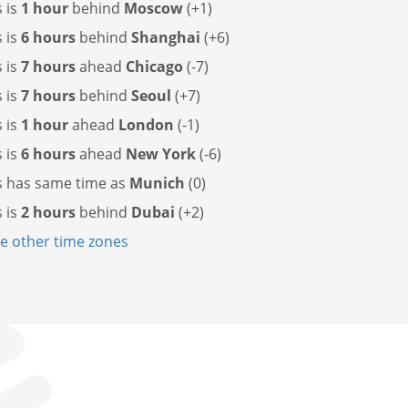
 is
1 hour
behind
Moscow
(+1)
 is
6 hours
behind
Shanghai
(+6)
 is
7 hours
ahead
Chicago
(-7)
 is
7 hours
behind
Seoul
(+7)
 is
1 hour
ahead
London
(-1)
 is
6 hours
ahead
New York
(-6)
s has
same time as
Munich
(0)
 is
2 hours
behind
Dubai
(+2)
 other time zones