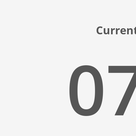
Current
07