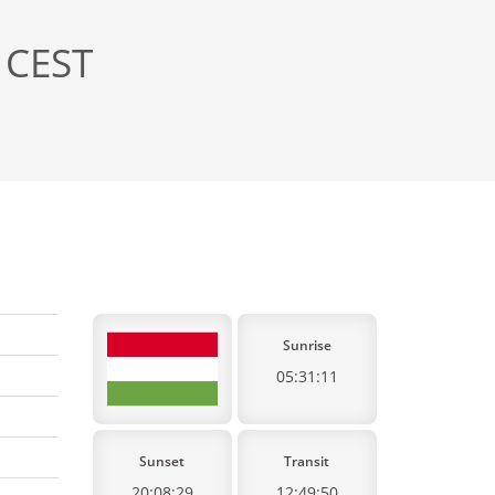
 CEST
Sunrise
05:31:11
Sunset
Transit
20:08:29
12:49:50