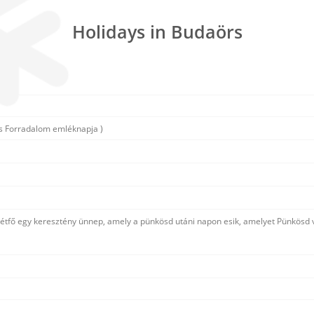
Holidays in Budaörs
s Forradalom emléknapja )
hétfő egy keresztény ünnep, amely a pünkösd utáni napon esik, amelyet Pünkösd