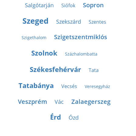
Sopron
Salgótarján
Siófok
Szeged
Szekszárd
Szentes
Szigetszentmiklós
Szigethalom
Szolnok
Százhalombatta
Székesfehérvár
Tata
Tatabánya
Vecsés
Veresegyház
Veszprém
Zalaegerszeg
Vác
Érd
Ózd