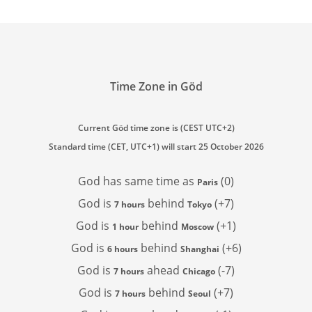
Time Zone in Göd
Current Göd time zone is (CEST UTC+2)
Standard time (CET, UTC+1) will start 25 October 2026
God has
same time as
(0)
Paris
God is
behind
(+7)
7 hours
Tokyo
God is
behind
(+1)
1 hour
Moscow
God is
behind
(+6)
6 hours
Shanghai
God is
ahead
(-7)
7 hours
Chicago
God is
behind
(+7)
7 hours
Seoul