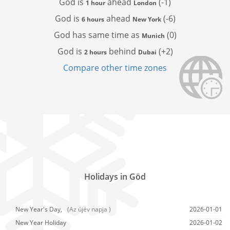
God is
ahead
(-1)
1 hour
London
God is
ahead
(-6)
6 hours
New York
God has
same time as
(0)
Munich
God is
behind
(+2)
2 hours
Dubai
Compare other time zones
Holidays in Göd
New Year's Day,
(Az újév napja )
2026-01-01
New Year Holiday
2026-01-02