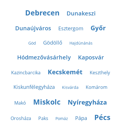
Debrecen
Dunakeszi
Győr
Dunaújváros
Esztergom
Gödöllő
Göd
Hajdúnánás
Hódmezővásárhely
Kaposvár
Kecskemét
Kazincbarcika
Keszthely
Kiskunfélegyháza
Komárom
Kisvárda
Miskolc
Nyíregyháza
Makó
Pécs
Pápa
Orosháza
Paks
Pomáz