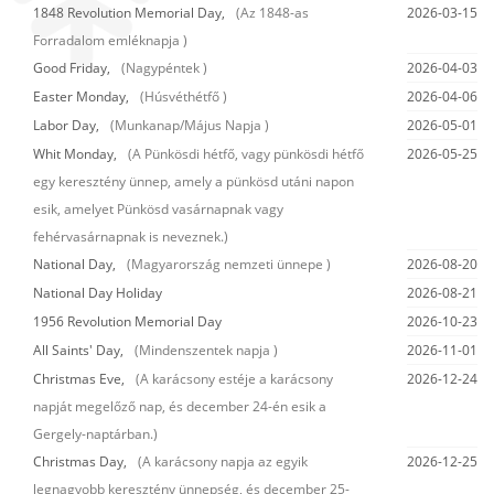
1848 Revolution Memorial Day,
(Az 1848-as
2026-03-15
Forradalom emléknapja )
Good Friday,
(Nagypéntek )
2026-04-03
Easter Monday,
(Húsvéthétfő )
2026-04-06
Labor Day,
(Munkanap/Május Napja )
2026-05-01
Whit Monday,
(A Pünkösdi hétfő, vagy pünkösdi hétfő
2026-05-25
egy keresztény ünnep, amely a pünkösd utáni napon
esik, amelyet Pünkösd vasárnapnak vagy
fehérvasárnapnak is neveznek.)
National Day,
(Magyarország nemzeti ünnepe )
2026-08-20
National Day Holiday
2026-08-21
1956 Revolution Memorial Day
2026-10-23
All Saints' Day,
(Mindenszentek napja )
2026-11-01
Christmas Eve,
(A karácsony estéje a karácsony
2026-12-24
napját megelőző nap, és december 24-én esik a
Gergely-naptárban.)
Christmas Day,
(A karácsony napja az egyik
2026-12-25
legnagyobb keresztény ünnepség, és december 25-