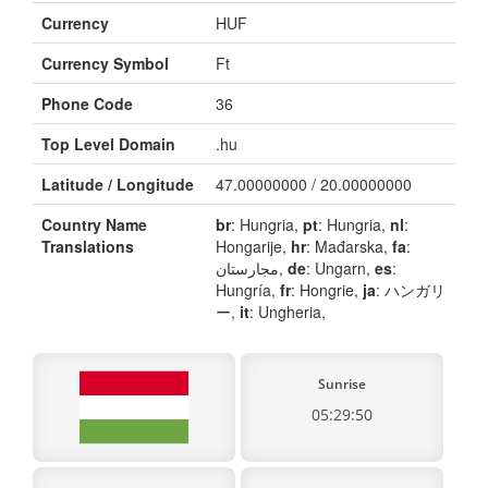
Currency
HUF
Currency Symbol
Ft
Phone Code
36
Top Level Domain
.hu
Latitude / Longitude
47.00000000 / 20.00000000
Country Name
br
: Hungria,
pt
: Hungria,
nl
:
Translations
Hongarije,
hr
: Mađarska,
fa
:
مجارستان,
de
: Ungarn,
es
:
Hungría,
fr
: Hongrie,
ja
: ハンガリ
ー,
it
: Ungheria,
Sunrise
05:29:50