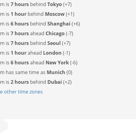
m is
7 hours
behind
Tokyo
(+7)
m is
1 hour
behind
Moscow
(+1)
m is
6 hours
behind
Shanghai
(+6)
m is
7 hours
ahead
Chicago
(-7)
m is
7 hours
behind
Seoul
(+7)
m is
1 hour
ahead
London
(-1)
m is
6 hours
ahead
New York
(-6)
m has
same time as
Munich
(0)
m is
2 hours
behind
Dubai
(+2)
 other time zones