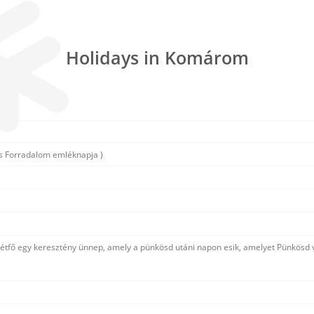
Holidays in Komárom
s Forradalom emléknapja )
hétfő egy keresztény ünnep, amely a pünkösd utáni napon esik, amelyet Pünkösd