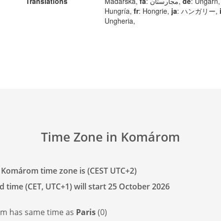
Translations
Mađarska,
fa
: مجارستان,
de
: Ungarn
Hungría,
fr
: Hongrie,
ja
: ハンガリー,
Ungheria,
Time Zone in Komárom
 Komárom time zone is (CEST UTC+2)
d time (CET, UTC+1) will start 25 October 2026
m has
same time as
Paris
(0)