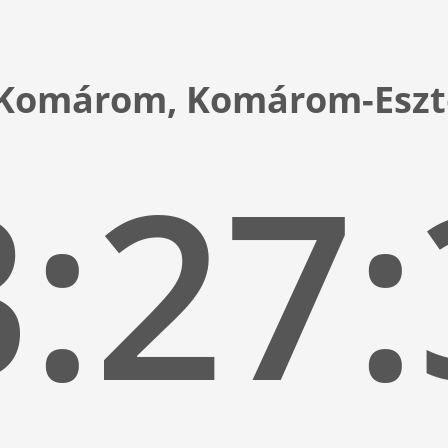
n Komárom, Komárom-Esz
:27