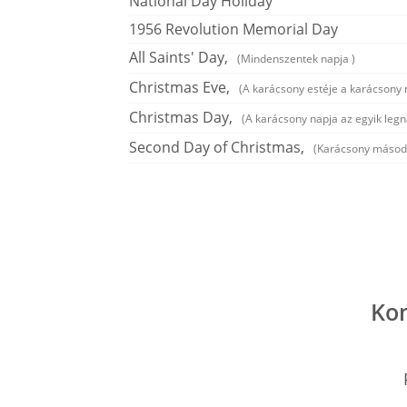
National Day Holiday
1956 Revolution Memorial Day
All Saints' Day,
(Mindenszentek napja )
Christmas Eve,
(A karácsony estéje a karácsony
Christmas Day,
(A karácsony napja az egyik leg
Second Day of Christmas,
(Karácsony másodi
Ko