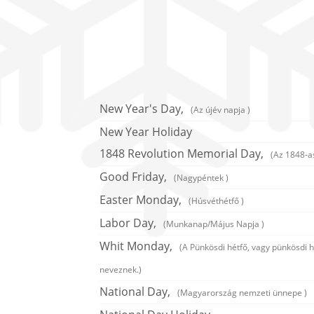
New Year's Day,
(Az újév napja )
New Year Holiday
1848 Revolution Memorial Day,
(Az 1848-a
Good Friday,
(Nagypéntek )
Easter Monday,
(Húsvéthétfő )
Labor Day,
(Munkanap/Május Napja )
Whit Monday,
(A Pünkösdi hétfő, vagy pünkösdi 
neveznek.)
National Day,
(Magyarország nemzeti ünnepe )