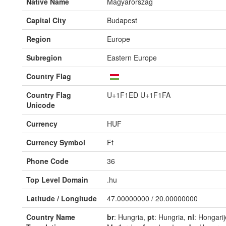
Native Name
Magyarország
Capital City
Budapest
Region
Europe
Subregion
Eastern Europe
Country Flag
Country Flag
U+1F1ED U+1F1FA
Unicode
Currency
HUF
Currency Symbol
Ft
Phone Code
36
Top Level Domain
.hu
Latitude / Longitude
47.00000000 / 20.00000000
Country Name
br
: Hungria,
pt
: Hungria,
nl
: Hongari