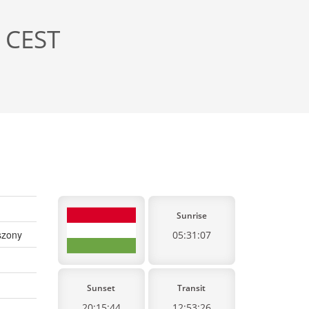
, CEST
Sunrise
szony
05:31:07
Sunset
Transit
20:15:44
12:53:26