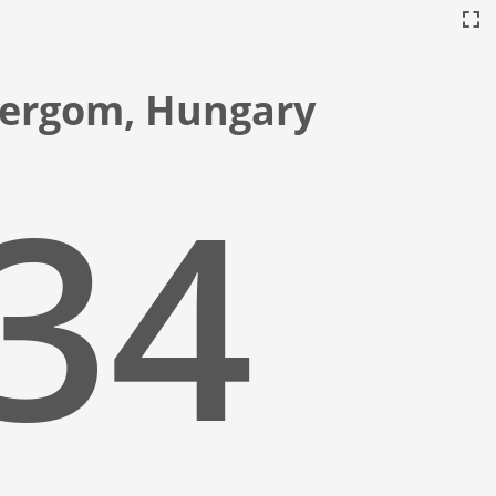
tergom, Hungary
:35