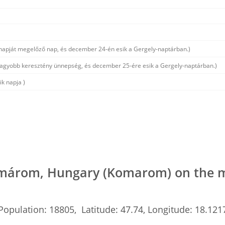
 napját megelőző nap, és december 24-én esik a Gergely-naptárban.)
nagyobb keresztény ünnepség, és december 25-ére esik a Gergely-naptárban.)
k napja )
márom, Hungary (Komarom) on the 
Population: 18805, Latitude: 47.74, Longitude: 18.121