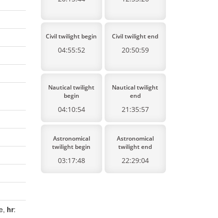
Civil twilight begin
Civil twilight end
04:55:52
20:50:59
Nautical twilight
Nautical twilight
begin
end
04:10:54
21:35:57
Astronomical
Astronomical
twilight begin
twilight end
03:17:48
22:29:04
je,
hr
: