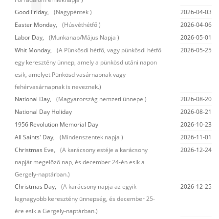
Good Friday,
(Nagypéntek )
2026-04-03
Easter Monday,
(Húsvéthétfő )
2026-04-06
Labor Day,
(Munkanap/Május Napja )
2026-05-01
Whit Monday,
(A Pünkösdi hétfő, vagy pünkösdi hétfő
2026-05-25
egy keresztény ünnep, amely a pünkösd utáni napon
esik, amelyet Pünkösd vasárnapnak vagy
fehérvasárnapnak is neveznek.)
National Day,
(Magyarország nemzeti ünnepe )
2026-08-20
National Day Holiday
2026-08-21
1956 Revolution Memorial Day
2026-10-23
All Saints' Day,
(Mindenszentek napja )
2026-11-01
Christmas Eve,
(A karácsony estéje a karácsony
2026-12-24
napját megelőző nap, és december 24-én esik a
Gergely-naptárban.)
Christmas Day,
(A karácsony napja az egyik
2026-12-25
legnagyobb keresztény ünnepség, és december 25-
ére esik a Gergely-naptárban.)