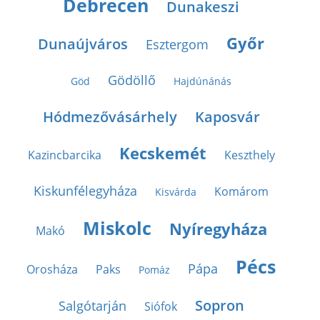
Debrecen
Dunakeszi
Győr
Dunaújváros
Esztergom
Gödöllő
Göd
Hajdúnánás
Hódmezővásárhely
Kaposvár
Kecskemét
Kazincbarcika
Keszthely
Kiskunfélegyháza
Komárom
Kisvárda
Miskolc
Nyíregyháza
Makó
Pécs
Pápa
Orosháza
Paks
Pomáz
Sopron
Salgótarján
Siófok