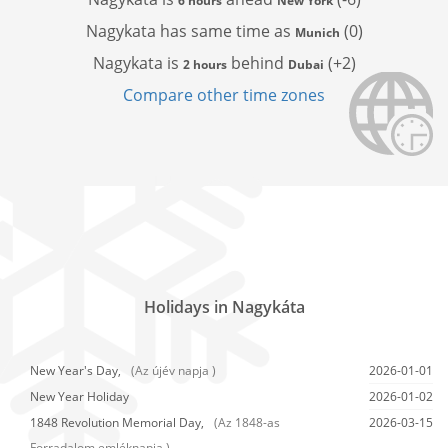
6 hours
New York
Nagykata has
same time as
(0)
Munich
Nagykata is
behind
(+2)
2 hours
Dubai
Compare other time zones
Holidays in Nagykáta
New Year's Day,
(Az újév napja )
2026-01-01
New Year Holiday
2026-01-02
1848 Revolution Memorial Day,
(Az 1848-as
2026-03-15
Forradalom emléknapja )