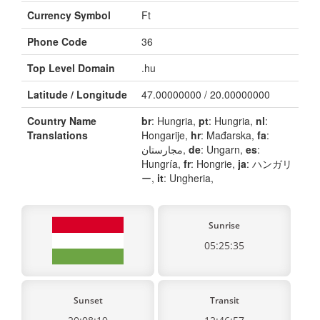
Currency Symbol
Ft
Phone Code
36
Top Level Domain
.hu
Latitude / Longitude
47.00000000 / 20.00000000
Country Name
br
: Hungria,
pt
: Hungria,
nl
:
Translations
Hongarije,
hr
: Mađarska,
fa
:
مجارستان,
de
: Ungarn,
es
:
Hungría,
fr
: Hongrie,
ja
: ハンガリ
ー,
it
: Ungheria,
Sunrise
05:25:35
Sunset
Transit