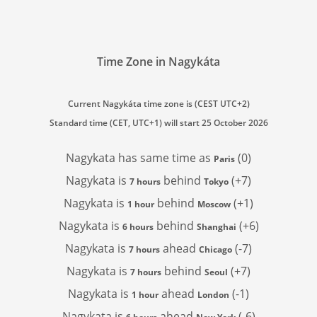
Time Zone in Nagykáta
Current Nagykáta time zone is (CEST UTC+2)
Standard time (CET, UTC+1) will start 25 October 2026
Nagykata has
same time as
(0)
Paris
Nagykata is
behind
(+7)
7 hours
Tokyo
Nagykata is
behind
(+1)
1 hour
Moscow
Nagykata is
behind
(+6)
6 hours
Shanghai
Nagykata is
ahead
(-7)
7 hours
Chicago
Nagykata is
behind
(+7)
7 hours
Seoul
Nagykata is
ahead
(-1)
1 hour
London
Nagykata is
ahead
(-6)