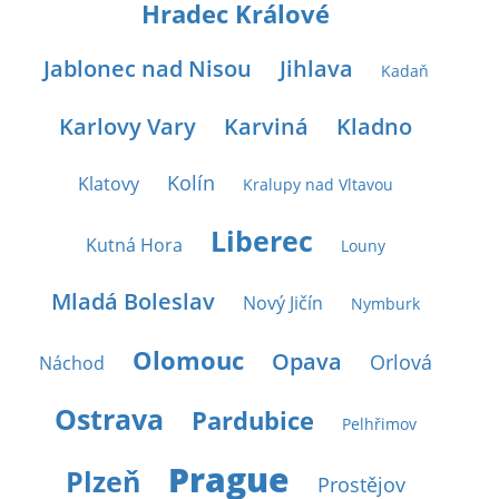
Hradec Králové
Jablonec nad Nisou
Jihlava
Kadaň
Karlovy Vary
Karviná
Kladno
Kolín
Klatovy
Kralupy nad Vltavou
Liberec
Kutná Hora
Louny
Mladá Boleslav
Nový Jičín
Nymburk
Olomouc
Opava
Orlová
Náchod
Ostrava
Pardubice
Pelhřimov
Prague
Plzeň
Prostějov