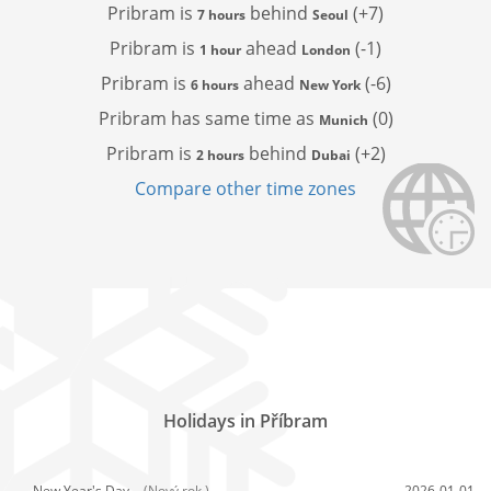
Pribram is
behind
(+7)
7 hours
Seoul
Pribram is
ahead
(-1)
1 hour
London
Pribram is
ahead
(-6)
6 hours
New York
Pribram has
same time as
(0)
Munich
Pribram is
behind
(+2)
2 hours
Dubai
Compare other time zones
Holidays in Příbram
New Year's Day,
(Nový rok )
2026-01-01