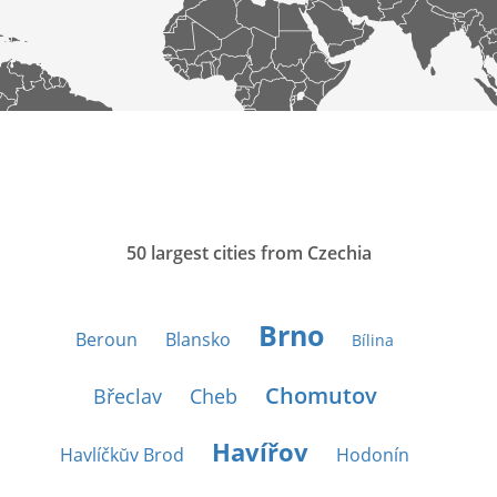
50 largest cities from Czechia
Brno
Beroun
Blansko
Bílina
Chomutov
Břeclav
Cheb
Havířov
Havlíčkŭv Brod
Hodonín