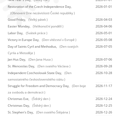
Restoration of the Czech Independence Day,
2026-01-01
(Obnovení Dne nezávislosti České republiky )
Good Friday,
(Velký pátek )
2026-04-03
Easter Monday,
(Velikonoční pondělí )
2026-04-06
Labor Day,
(Svátek práce )
2026-05-01
Victory in Europe Day,
(Den vítězství v Evropě )
2026-05-08
Day of Saints Cyril and Methodius,
(Den svatých
2026-07-05
Cyrila a Metoděje )
Jan Hus Day,
(Den Jana Husa )
2026-07-06
St. Wenceslas Day,
(Den svatého Václava )
2026-09-28
Independent Czechoslovak State Day,
(Den
2026-10-28
samostatného československého státu )
Struggle for Freedom and Democracy Day,
(Den boje
2026-11-17
za svobodu a demokracii )
Christmas Eve,
(Štědrý den )
2026-12-24
Christmas Day,
(Štědrý den )
2026-12-25
St. Stephen's Day,
(Den svatého Štěpána )
2026-12-26