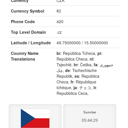
Currency
CZK
Currency Symbol
Kč
Phone Code
420
Top Level Domain
.cz
Latitude / Longitude
49.75000000 / 15.50000000
Country Name
br
: República Tcheca,
pt
:
Translations
República Checa,
nl
:
Tsjechië,
hr
: Češka,
fa
: جمهوری
چک,
de
: Tschechische
Republik,
es
: República
Checa,
fr
: République
tchèque,
ja
: チェコ,
it
:
Repubblica Ceca,
Sunrise
05:44:29