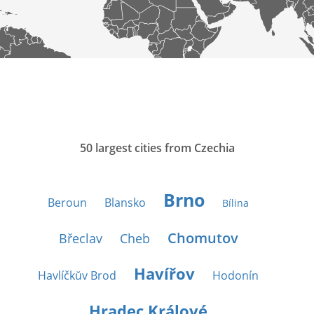
50 largest cities from Czechia
Brno
Beroun
Blansko
Bílina
Chomutov
Břeclav
Cheb
Havířov
Havlíčkŭv Brod
Hodonín
Hradec Králové