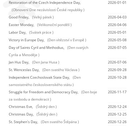
Restoration of the Czech Independence Day,
2026-01-01
(Obnovení Dne nezávislosti České republiky )
Good Friday,
(Velký pátek )
2026-04-03
Easter Monday,
(Velikonoční pondělí )
2026-04-06
Labor Day,
(Svátek práce )
2026-05-01
Victory in Europe Day,
(Den vítězství v Evropě )
2026-05-08
Day of Saints Cyril and Methodius,
(Den svatých
2026-07-05
Cyrila a Metoděje )
Jan Hus Day,
(Den Jana Husa )
2026-07-06
St. Wenceslas Day,
(Den svatého Václava )
2026-09-28
Independent Czechoslovak State Day,
(Den
2026-10-28
samostatného československého státu )
Struggle for Freedom and Democracy Day,
(Den boje
2026-11-17
za svobodu a demokracii )
Christmas Eve,
(Štědrý den )
2026-12-24
Christmas Day,
(Štědrý den )
2026-12-25
St. Stephen's Day,
(Den svatého Štěpána )
2026-12-26