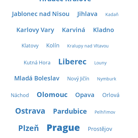
Jablonec nad Nisou
Jihlava
Kadaň
Karlovy Vary
Karviná
Kladno
Kolín
Klatovy
Kralupy nad Vltavou
Liberec
Kutná Hora
Louny
Mladá Boleslav
Nový Jičín
Nymburk
Olomouc
Opava
Orlová
Náchod
Ostrava
Pardubice
Pelhřimov
Prague
Plzeň
Prostějov