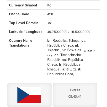
Currency Symbol
Kč
Phone Code
420
Top Level Domain
.cz
Latitude / Longitude
49.75000000 / 15.50000000
Country Name
br
: República Tcheca,
pt
:
Translations
República Checa,
nl
:
Tsjechië,
hr
: Češka,
fa
: جمهوری
چک,
de
: Tschechische
Republik,
es
: República
Checa,
fr
: République
tchèque,
ja
: チェコ,
it
:
Repubblica Ceca,
Sunrise
05:43:41