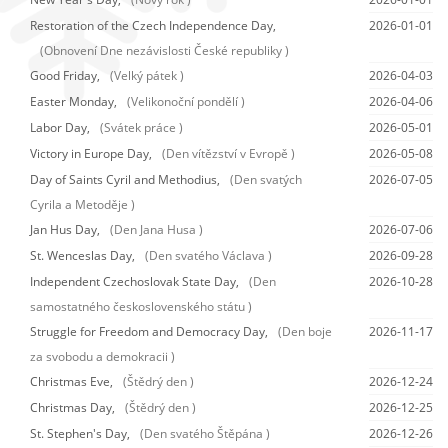
Restoration of the Czech Independence Day,
2026-01-01
(Obnovení Dne nezávislosti České republiky )
Good Friday,
(Velký pátek )
2026-04-03
Easter Monday,
(Velikonoční pondělí )
2026-04-06
Labor Day,
(Svátek práce )
2026-05-01
Victory in Europe Day,
(Den vítězství v Evropě )
2026-05-08
Day of Saints Cyril and Methodius,
(Den svatých
2026-07-05
Cyrila a Metoděje )
Jan Hus Day,
(Den Jana Husa )
2026-07-06
St. Wenceslas Day,
(Den svatého Václava )
2026-09-28
Independent Czechoslovak State Day,
(Den
2026-10-28
samostatného československého státu )
Struggle for Freedom and Democracy Day,
(Den boje
2026-11-17
za svobodu a demokracii )
Christmas Eve,
(Štědrý den )
2026-12-24
Christmas Day,
(Štědrý den )
2026-12-25
St. Stephen's Day,
(Den svatého Štěpána )
2026-12-26