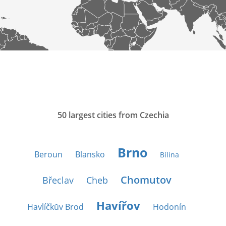
50 largest cities from Czechia
Brno
Beroun
Blansko
Bílina
Chomutov
Břeclav
Cheb
Havířov
Havlíčkŭv Brod
Hodonín