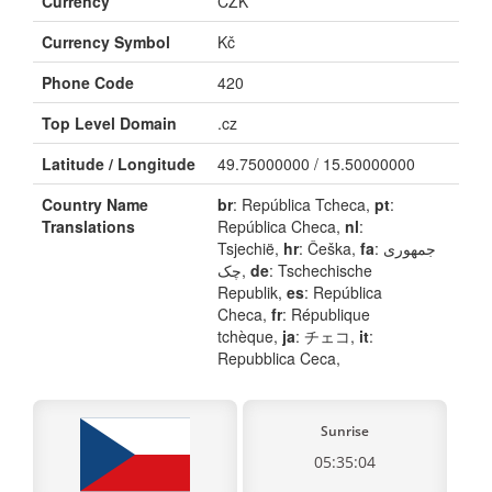
Currency
CZK
Currency Symbol
Kč
Phone Code
420
Top Level Domain
.cz
Latitude / Longitude
49.75000000 / 15.50000000
Country Name
br
: República Tcheca,
pt
:
Translations
República Checa,
nl
:
Tsjechië,
hr
: Češka,
fa
: جمهوری
چک,
de
: Tschechische
Republik,
es
: República
Checa,
fr
: République
tchèque,
ja
: チェコ,
it
:
Repubblica Ceca,
Sunrise
05:35:04