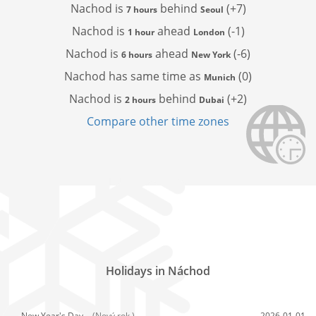
Nachod is
behind
(+7)
7 hours
Seoul
Nachod is
ahead
(-1)
1 hour
London
Nachod is
ahead
(-6)
6 hours
New York
Nachod has
same time as
(0)
Munich
Nachod is
behind
(+2)
2 hours
Dubai
Compare other time zones
Holidays in Náchod
New Year's Day,
(Nový rok )
2026-01-01