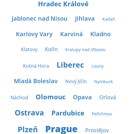
Hradec Králové
Jablonec nad Nisou
Jihlava
Kadaň
Karlovy Vary
Karviná
Kladno
Kolín
Klatovy
Kralupy nad Vltavou
Liberec
Kutná Hora
Louny
Mladá Boleslav
Nový Jičín
Nymburk
Olomouc
Opava
Orlová
Náchod
Ostrava
Pardubice
Pelhřimov
Prague
Plzeň
Prostějov