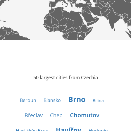
50 largest cities from Czechia
Brno
Beroun
Blansko
Bílina
Chomutov
Břeclav
Cheb
Havířov
Havlíčkŭv Brod
Hodonín