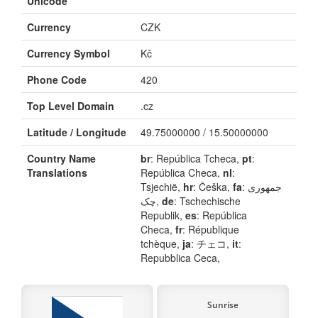
Unicode
Currency
CZK
Currency Symbol
Kč
Phone Code
420
Top Level Domain
.cz
Latitude / Longitude
49.75000000 / 15.50000000
Country Name
br
: República Tcheca,
pt
:
Translations
República Checa,
nl
:
Tsjechië,
hr
: Češka,
fa
: جمهوری
چک,
de
: Tschechische
Republik,
es
: República
Checa,
fr
: République
tchèque,
ja
: チェコ,
it
:
Repubblica Ceca,
Sunrise