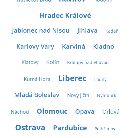
Hradec Králové
Jablonec nad Nisou
Jihlava
Kadaň
Karlovy Vary
Karviná
Kladno
Kolín
Klatovy
Kralupy nad Vltavou
Liberec
Kutná Hora
Louny
Mladá Boleslav
Nový Jičín
Nymburk
Olomouc
Opava
Orlová
Náchod
Ostrava
Pardubice
Pelhřimov