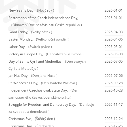
New Year's Day,
(Nový rok )
2026-01-01
Restoration of the Czech Independence Day,
2026-01-01
(Obnovení Dne nezávislosti České republiky )
Good Friday,
(Velký pátek )
2026-04-03
Easter Monday,
(Velikonoční pondělí )
2026-04-06
Labor Day,
(Svátek práce )
2026-05-01
Victory in Europe Day,
(Den vítězství v Evropě )
2026-05-08
Day of Saints Cyril and Methodius,
(Den svatých
2026-07-05
Cyrila a Metoděje )
Jan Hus Day,
(Den Jana Husa )
2026-07-06
St. Wenceslas Day,
(Den svatého Václava )
2026-09-28
Independent Czechoslovak State Day,
(Den
2026-10-28
samostatného československého státu )
Struggle for Freedom and Democracy Day,
(Den boje
2026-11-17
za svobodu a demokracii )
Christmas Eve,
(Štědrý den )
2026-12-24
Christmas Day,
(Štědrý den )
2026-12-25