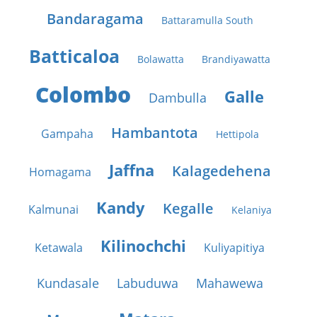
Bandaragama
Battaramulla South
Batticaloa
Bolawatta
Brandiyawatta
Colombo
Galle
Dambulla
Hambantota
Gampaha
Hettipola
Jaffna
Kalagedehena
Homagama
Kandy
Kegalle
Kalmunai
Kelaniya
Kilinochchi
Ketawala
Kuliyapitiya
Kundasale
Labuduwa
Mahawewa