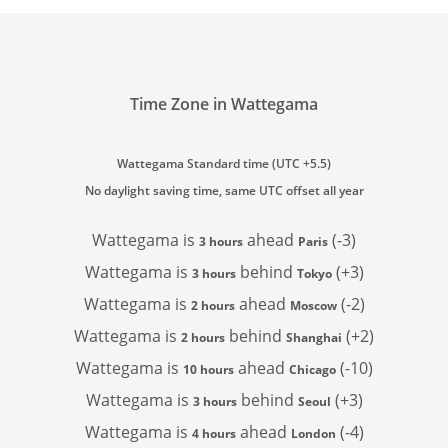
Time Zone in Wattegama
Wattegama Standard time (UTC +5.5)
No daylight saving time, same UTC offset all year
Wattegama is
ahead
(-3)
3 hours
Paris
Wattegama is
behind
(+3)
3 hours
Tokyo
Wattegama is
ahead
(-2)
2 hours
Moscow
Wattegama is
behind
(+2)
2 hours
Shanghai
Wattegama is
ahead
(-10)
10 hours
Chicago
Wattegama is
behind
(+3)
3 hours
Seoul
Wattegama is
ahead
(-4)
4 hours
London