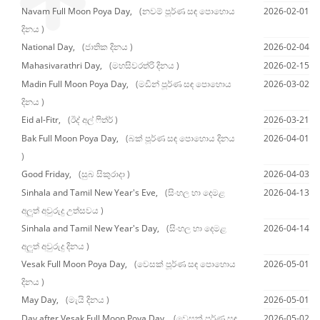
Navam Full Moon Poya Day,
(නවම් පූර්ණ සඳ පොහොය
2026-02-01
දිනය )
National Day,
(ජාතික දිනය )
2026-02-04
Mahasivarathri Day,
(මහසිවරත්රි දිනය )
2026-02-15
Madin Full Moon Poya Day,
(මඩින් පූර්ණ සඳ පොහොය
2026-03-02
දිනය )
Eid al-Fitr,
(ඊද් අල් ෆිත්ර් )
2026-03-21
Bak Full Moon Poya Day,
(බක් පූර්ණ සඳ පොහොය දිනය
2026-04-01
)
Good Friday,
(සුබ සිකුරාදා )
2026-04-03
Sinhala and Tamil New Year's Eve,
(සිංහල හා දෙමළ
2026-04-13
අලුත් අවුරුදු උත්සවය )
Sinhala and Tamil New Year's Day,
(සිංහල හා දෙමළ
2026-04-14
අලුත් අවුරුදු දිනය )
Vesak Full Moon Poya Day,
(වෙසක් පූර්ණ සඳ පොහොය
2026-05-01
දිනය )
May Day,
(මැයි දිනය )
2026-05-01
Day after Vesak Full Moon Poya Day,
(වෙසක් පූර්ණ සඳ
2026-05-02