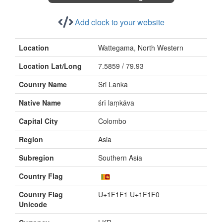
Add clock to your website
Location
Wattegama, North Western
Location Lat/Long
7.5859 / 79.93
Country Name
Sri Lanka
Native Name
śrī laṃkāva
Capital City
Colombo
Region
Asia
Subregion
Southern Asia
Country Flag
Country Flag
U+1F1F1 U+1F1F0
Unicode