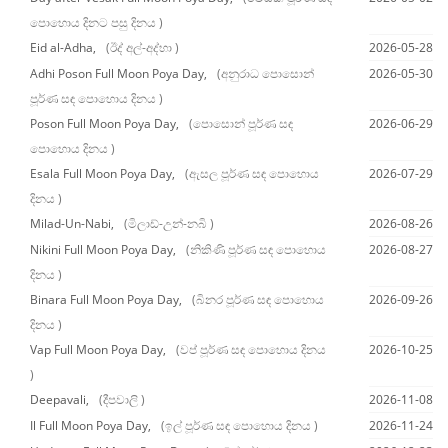
පොහොය දිනට පසු දිනය )
Eid al-Adha,
(ඊද් අල්-අද්හා )
2026-05-28
Adhi Poson Full Moon Poya Day,
(අනුරාධ පොසොන්
2026-05-30
පූර්ණ සඳ පොහොය දිනය )
Poson Full Moon Poya Day,
(පොසොන් පූර්ණ සඳ
2026-06-29
පොහොය දිනය )
Esala Full Moon Poya Day,
(ඇසල පූර්ණ සඳ පොහොය
2026-07-29
දිනය )
Milad-Un-Nabi,
(මිලාඩ්-උන්-නබි )
2026-08-26
Nikini Full Moon Poya Day,
(නිකිණි පූර්ණ සඳ පොහොය
2026-08-27
දිනය )
Binara Full Moon Poya Day,
(බිනර පූර්ණ සඳ පොහොය
2026-09-26
දිනය )
Vap Full Moon Poya Day,
(වප් පූර්ණ සඳ පොහොය දිනය
2026-10-25
)
Deepavali,
(දීපවාලි )
2026-11-08
Il Full Moon Poya Day,
(ඉල් පූර්ණ සඳ පොහොය දිනය )
2026-11-24