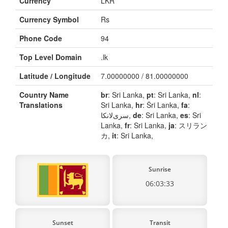
Currency
LKR
Currency Symbol
Rs
Phone Code
94
Top Level Domain
.lk
Latitude / Longitude
7.00000000 / 81.00000000
Country Name
br
: Sri Lanka,
pt
: Sri Lanka,
nl
:
Translations
Sri Lanka,
hr
: Šri Lanka,
fa
:
سری‌لانکا,
de
: Sri Lanka,
es
: Sri
Lanka,
fr
: Sri Lanka,
ja
: スリラン
カ,
it
: Sri Lanka,
Sunrise
06:03:33
Sunset
Transit