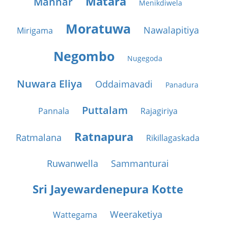
Matara
Mannar
Menikdiwela
Moratuwa
Nawalapitiya
Mirigama
Negombo
Nugegoda
Nuwara Eliya
Oddaimavadi
Panadura
Puttalam
Pannala
Rajagiriya
Ratnapura
Ratmalana
Rikillagaskada
Ruwanwella
Sammanturai
Sri Jayewardenepura Kotte
Weeraketiya
Wattegama