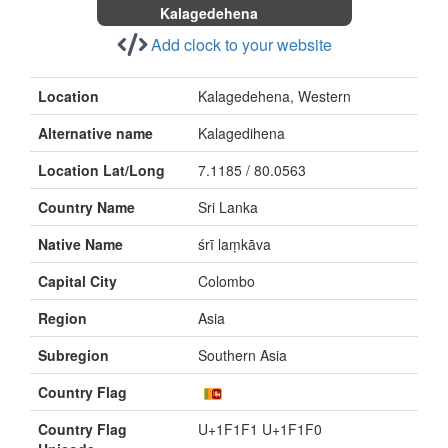
Kalagedehena
Add clock to your website
Location
Kalagedehena, Western
Alternative name
Kalagedihena
Location Lat/Long
7.1185 / 80.0563
Country Name
Sri Lanka
Native Name
śrī laṃkāva
Capital City
Colombo
Region
Asia
Subregion
Southern Asia
Country Flag
Country Flag
U+1F1F1 U+1F1F0