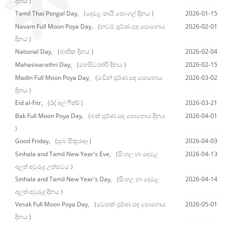
දිනය )
Tamil Thai Pongal Day,
(දෙමළ තායි පොංගල් දිනය )
2026-01-15
Navam Full Moon Poya Day,
(නවම් පූර්ණ සඳ පොහොය
2026-02-01
දිනය )
National Day,
(ජාතික දිනය )
2026-02-04
Mahasivarathri Day,
(මහසිවරත්රි දිනය )
2026-02-15
Madin Full Moon Poya Day,
(මඩින් පූර්ණ සඳ පොහොය
2026-03-02
දිනය )
Eid al-Fitr,
(ඊද් අල් ෆිත්ර් )
2026-03-21
Bak Full Moon Poya Day,
(බක් පූර්ණ සඳ පොහොය දිනය
2026-04-01
)
Good Friday,
(සුබ සිකුරාදා )
2026-04-03
Sinhala and Tamil New Year's Eve,
(සිංහල හා දෙමළ
2026-04-13
අලුත් අවුරුදු උත්සවය )
Sinhala and Tamil New Year's Day,
(සිංහල හා දෙමළ
2026-04-14
අලුත් අවුරුදු දිනය )
Vesak Full Moon Poya Day,
(වෙසක් පූර්ණ සඳ පොහොය
2026-05-01
දිනය )