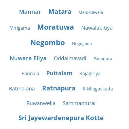
Matara
Mannar
Menikdiwela
Moratuwa
Nawalapitiya
Mirigama
Negombo
Nugegoda
Nuwara Eliya
Oddaimavadi
Panadura
Puttalam
Pannala
Rajagiriya
Ratnapura
Ratmalana
Rikillagaskada
Ruwanwella
Sammanturai
Sri Jayewardenepura Kotte