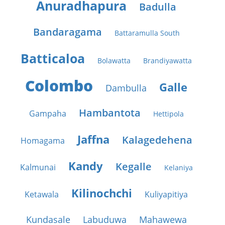
Anuradhapura
Badulla
Bandaragama
Battaramulla South
Batticaloa
Bolawatta
Brandiyawatta
Colombo
Galle
Dambulla
Hambantota
Gampaha
Hettipola
Jaffna
Kalagedehena
Homagama
Kandy
Kegalle
Kalmunai
Kelaniya
Kilinochchi
Ketawala
Kuliyapitiya
Kundasale
Labuduwa
Mahawewa