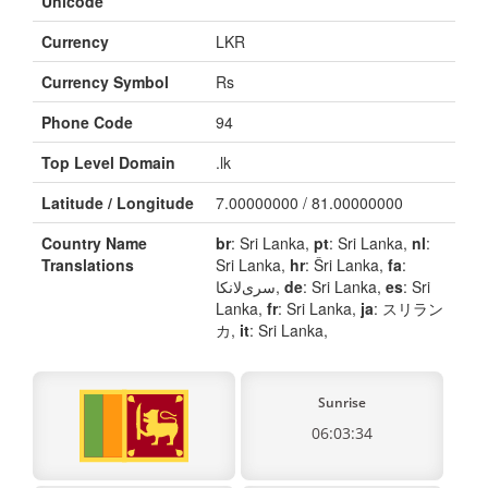
Unicode
Currency
LKR
Currency Symbol
Rs
Phone Code
94
Top Level Domain
.lk
Latitude / Longitude
7.00000000 / 81.00000000
Country Name
br
: Sri Lanka,
pt
: Sri Lanka,
nl
:
Translations
Sri Lanka,
hr
: Šri Lanka,
fa
:
سری‌لانکا,
de
: Sri Lanka,
es
: Sri
Lanka,
fr
: Sri Lanka,
ja
: スリラン
カ,
it
: Sri Lanka,
Sunrise
06:03:34