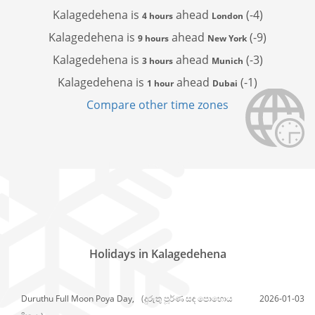
Kalagedehena is
ahead
(-4)
4 hours
London
Kalagedehena is
ahead
(-9)
9 hours
New York
Kalagedehena is
ahead
(-3)
3 hours
Munich
Kalagedehena is
ahead
(-1)
1 hour
Dubai
Compare other time zones
Holidays in Kalagedehena
Duruthu Full Moon Poya Day,
(දුරුතු පූර්ණ සඳ පොහොය
2026-01-03