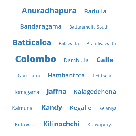
Anuradhapura
Badulla
Bandaragama
Battaramulla South
Batticaloa
Bolawatta
Brandiyawatta
Colombo
Galle
Dambulla
Hambantota
Gampaha
Hettipola
Jaffna
Kalagedehena
Homagama
Kandy
Kegalle
Kalmunai
Kelaniya
Kilinochchi
Ketawala
Kuliyapitiya