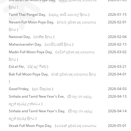
දිනය )
Tamil Thai Pongal Day,
(දෙමළ තායි පොංගල් දිනය )
2026-01-15
Navam Full Moon Poya Day,
(නවම් පූර්ණ සඳ පොහොය
2026-02-01
දිනය )
National Day,
(ජාතික දිනය )
2026-02-04
Mahasivarathri Day,
(මහසිවරත්රි දිනය )
2026-02-15
Madin Full Moon Poya Day,
(මඩින් පූර්ණ සඳ පොහොය
2026-03-02
දිනය )
Eid al-Fitr,
(ඊද් අල් ෆිත්ර් )
2026-03-21
Bak Full Moon Poya Day,
(බක් පූර්ණ සඳ පොහොය දිනය
2026-04-01
)
Good Friday,
(සුබ සිකුරාදා )
2026-04-03
Sinhala and Tamil New Year's Eve,
(සිංහල හා දෙමළ
2026-04-13
අලුත් අවුරුදු උත්සවය )
Sinhala and Tamil New Year's Day,
(සිංහල හා දෙමළ
2026-04-14
අලුත් අවුරුදු දිනය )
Vesak Full Moon Poya Day,
(වෙසක් පූර්ණ සඳ පොහොය
2026-05-01