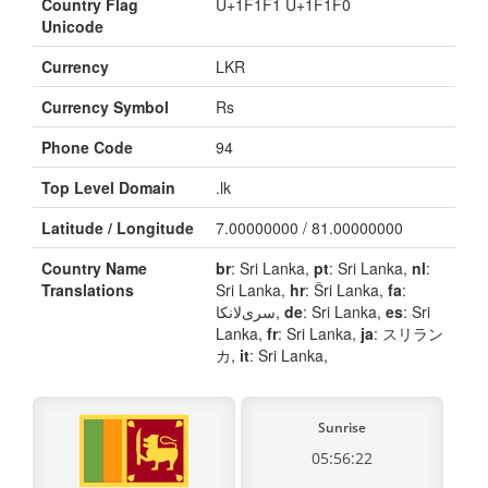
Country Flag
U+1F1F1 U+1F1F0
Unicode
Currency
LKR
Currency Symbol
Rs
Phone Code
94
Top Level Domain
.lk
Latitude / Longitude
7.00000000 / 81.00000000
Country Name
br
: Sri Lanka,
pt
: Sri Lanka,
nl
:
Translations
Sri Lanka,
hr
: Šri Lanka,
fa
:
سری‌لانکا,
de
: Sri Lanka,
es
: Sri
Lanka,
fr
: Sri Lanka,
ja
: スリラン
カ,
it
: Sri Lanka,
Sunrise
05:56:22