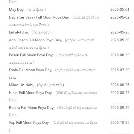
දිනය )
May Day,
(මැයි දිනය )
2026-05-01
Day after Vesak Full Moon Poya Day,
(වෙසක් පූර්ණ සඳ
2026-05-02
පොහොය දිනට පසු දිනය )
Eid al-Adha,
(ඊද් අල්-අද්හා )
2026-05-28
Adhi Poson Full Moon Poya Day,
(අනුරාධ පොසොන්
2026-05-30
පූර්ණ සඳ පොහොය දිනය )
Poson Full Moon Poya Day,
(පොසොන් පූර්ණ සඳ
2026-06-29
පොහොය දිනය )
Esala Full Moon Poya Day,
(ඇසල පූර්ණ සඳ පොහොය
2026-07-29
දිනය )
Milad-Un-Nabi,
(මිලාඩ්-උන්-නබි )
2026-08-26
Nikini Full Moon Poya Day,
(නිකිණි පූර්ණ සඳ පොහොය
2026-08-27
දිනය )
Binara Full Moon Poya Day,
(බිනර පූර්ණ සඳ පොහොය
2026-09-26
දිනය )
Vap Full Moon Poya Day,
(වප් පූර්ණ සඳ පොහොය දිනය
2026-10-25
)