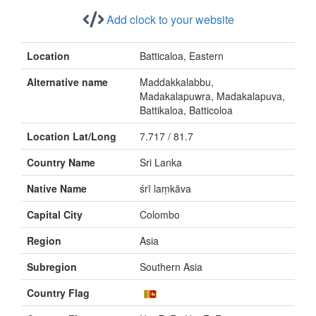
Add clock to your website
Location
Batticaloa, Eastern
Alternative name
Maddakkalabbu,
Madakalapuwra, Madakalapuva,
Battikaloa, Batticoloa
Location Lat/Long
7.717 / 81.7
Country Name
Sri Lanka
Native Name
śrī laṃkāva
Capital City
Colombo
Region
Asia
Subregion
Southern Asia
Country Flag