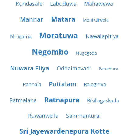
Kundasale
Labuduwa
Mahawewa
Matara
Mannar
Menikdiwela
Moratuwa
Nawalapitiya
Mirigama
Negombo
Nugegoda
Nuwara Eliya
Oddaimavadi
Panadura
Puttalam
Pannala
Rajagiriya
Ratnapura
Ratmalana
Rikillagaskada
Ruwanwella
Sammanturai
Sri Jayewardenepura Kotte