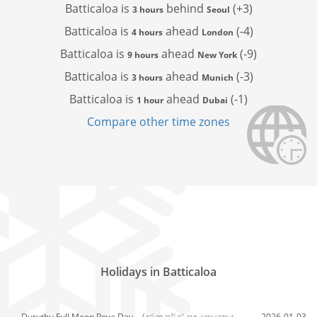
Batticaloa is
behind
(+3)
3 hours
Seoul
Batticaloa is
ahead
(-4)
4 hours
London
Batticaloa is
ahead
(-9)
9 hours
New York
Batticaloa is
ahead
(-3)
3 hours
Munich
Batticaloa is
ahead
(-1)
1 hour
Dubai
Compare other time zones
Holidays in Batticaloa
Duruthu Full Moon Poya Day,
(දුරුතු පූර්ණ සඳ පොහොය
2026-01-03