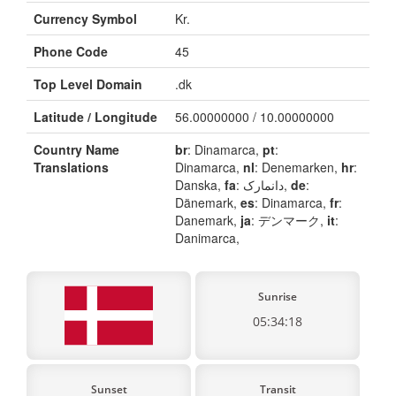
Currency Symbol
Kr.
Phone Code
45
Top Level Domain
.dk
Latitude / Longitude
56.00000000 / 10.00000000
Country Name
br
: Dinamarca,
pt
:
Translations
Dinamarca,
nl
: Denemarken,
hr
:
Danska,
fa
: دانمارک,
de
:
Dänemark,
es
: Dinamarca,
fr
:
Danemark,
ja
: デンマーク,
it
:
Danimarca,
Sunrise
05:34:18
Sunset
Transit