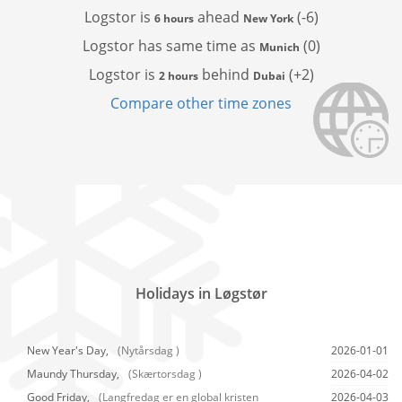
Logstor is
ahead
(-6)
6 hours
New York
Logstor has
same time as
(0)
Munich
Logstor is
behind
(+2)
2 hours
Dubai
Compare other time zones
Holidays in Løgstør
New Year's Day,
(Nytårsdag )
2026-01-01
Maundy Thursday,
(Skærtorsdag )
2026-04-02
Good Friday,
(Langfredag er en global kristen
2026-04-03