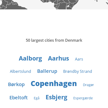
50 largest cities from Denmark
Aalborg
Aarhus
Aars
Ballerup
Albertslund
Brøndby Strand
Copenhagen
Børkop
Dragør
Esbjerg
Ebeltoft
Egå
Espergærde