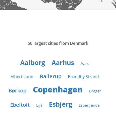
50 largest cities from Denmark
Aalborg
Aarhus
Aars
Ballerup
Albertslund
Brøndby Strand
Copenhagen
Børkop
Dragør
Esbjerg
Ebeltoft
Egå
Espergærde