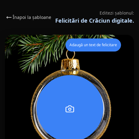
Editezi șablonul:
Înapoi la șabloane
Felicitări de Crăciun digitale.
Adaugă un text de felicitare