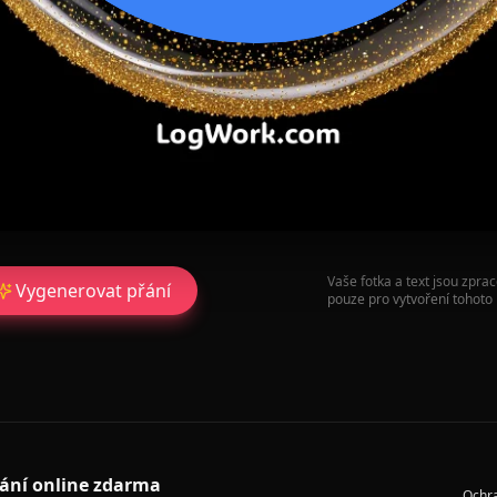
Vaše fotka a text jsou zpra
Vygenerovat přání
pouze pro vytvoření tohoto 
řání online zdarma
Ochr