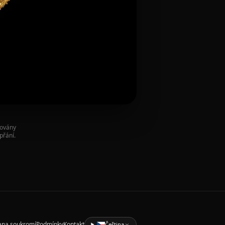
covány
přání.
ana soukromí
Podmínky
Kontakt
Čeština