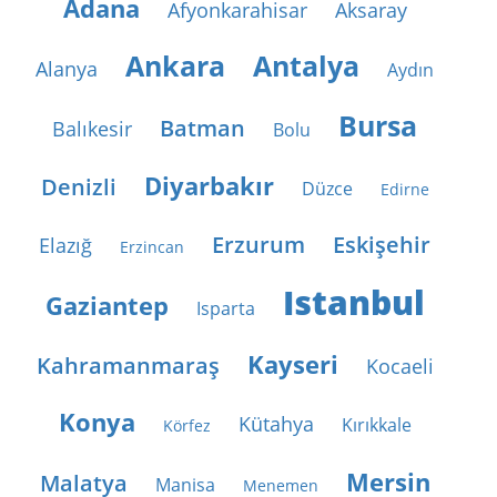
Adana
Afyonkarahisar
Aksaray
Ankara
Antalya
Alanya
Aydın
Bursa
Batman
Balıkesir
Bolu
Diyarbakır
Denizli
Düzce
Edirne
Erzurum
Eskişehir
Elazığ
Erzincan
Istanbul
Gaziantep
Isparta
Kayseri
Kahramanmaraş
Kocaeli
Konya
Kütahya
Kırıkkale
Körfez
Mersin
Malatya
Manisa
Menemen