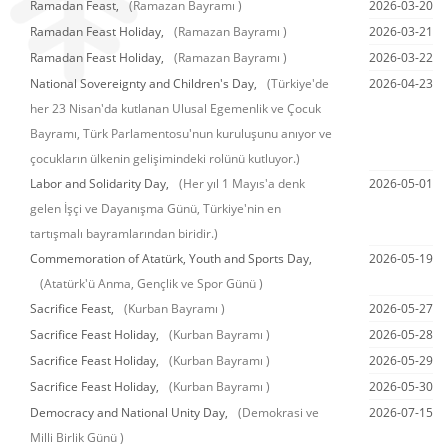
Ramadan Feast,
(Ramazan Bayramı )
2026-03-20
Ramadan Feast Holiday,
(Ramazan Bayramı )
2026-03-21
Ramadan Feast Holiday,
(Ramazan Bayramı )
2026-03-22
National Sovereignty and Children's Day,
(Türkiye'de
2026-04-23
her 23 Nisan'da kutlanan Ulusal Egemenlik ve Çocuk
Bayramı, Türk Parlamentosu'nun kuruluşunu anıyor ve
çocukların ülkenin gelişimindeki rolünü kutluyor.)
Labor and Solidarity Day,
(Her yıl 1 Mayıs'a denk
2026-05-01
gelen İşçi ve Dayanışma Günü, Türkiye'nin en
tartışmalı bayramlarından biridir.)
Commemoration of Atatürk, Youth and Sports Day,
2026-05-19
(Atatürk'ü Anma, Gençlik ve Spor Günü )
Sacrifice Feast,
(Kurban Bayramı )
2026-05-27
Sacrifice Feast Holiday,
(Kurban Bayramı )
2026-05-28
Sacrifice Feast Holiday,
(Kurban Bayramı )
2026-05-29
Sacrifice Feast Holiday,
(Kurban Bayramı )
2026-05-30
Democracy and National Unity Day,
(Demokrasi ve
2026-07-15
Milli Birlik Günü )