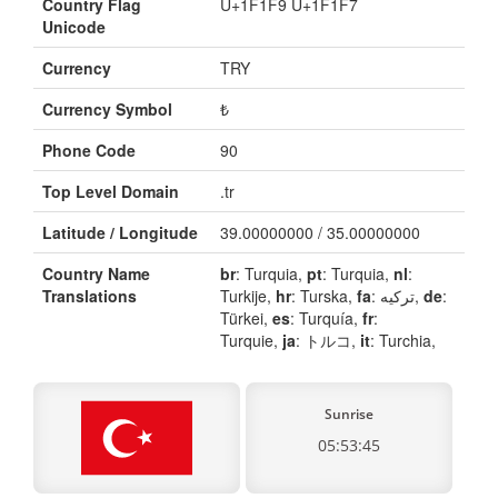
Country Flag
U+1F1F9 U+1F1F7
Unicode
Currency
TRY
Currency Symbol
₺
Phone Code
90
Top Level Domain
.tr
Latitude / Longitude
39.00000000 / 35.00000000
Country Name
br
: Turquia,
pt
: Turquia,
nl
:
Translations
Turkije,
hr
: Turska,
fa
: ترکیه,
de
:
Türkei,
es
: Turquía,
fr
:
Turquie,
ja
: トルコ,
it
: Turchia,
Sunrise
05:53:45