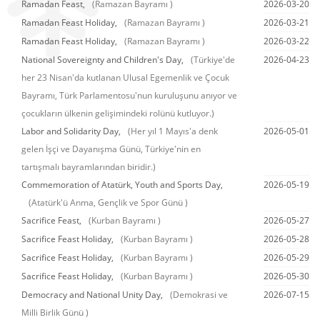
Ramadan Feast,
(Ramazan Bayramı )
2026-03-20
Ramadan Feast Holiday,
(Ramazan Bayramı )
2026-03-21
Ramadan Feast Holiday,
(Ramazan Bayramı )
2026-03-22
National Sovereignty and Children's Day,
(Türkiye'de
2026-04-23
her 23 Nisan'da kutlanan Ulusal Egemenlik ve Çocuk
Bayramı, Türk Parlamentosu'nun kuruluşunu anıyor ve
çocukların ülkenin gelişimindeki rolünü kutluyor.)
Labor and Solidarity Day,
(Her yıl 1 Mayıs'a denk
2026-05-01
gelen İşçi ve Dayanışma Günü, Türkiye'nin en
tartışmalı bayramlarından biridir.)
Commemoration of Atatürk, Youth and Sports Day,
2026-05-19
(Atatürk'ü Anma, Gençlik ve Spor Günü )
Sacrifice Feast,
(Kurban Bayramı )
2026-05-27
Sacrifice Feast Holiday,
(Kurban Bayramı )
2026-05-28
Sacrifice Feast Holiday,
(Kurban Bayramı )
2026-05-29
Sacrifice Feast Holiday,
(Kurban Bayramı )
2026-05-30
Democracy and National Unity Day,
(Demokrasi ve
2026-07-15
Milli Birlik Günü )