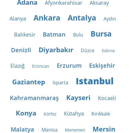
Adana
Afyonkarahisar
Aksaray
Ankara
Antalya
Alanya
Aydın
Bursa
Batman
Balıkesir
Bolu
Diyarbakır
Denizli
Düzce
Edirne
Erzurum
Eskişehir
Elazığ
Erzincan
Istanbul
Gaziantep
Isparta
Kayseri
Kahramanmaraş
Kocaeli
Konya
Kütahya
Kırıkkale
Körfez
Mersin
Malatya
Manisa
Menemen