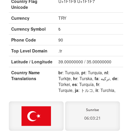
Country Flag
U+1F1F9 U+1F1F7
Unicode
Currency
TRY
Currency Symbol
₺
Phone Code
90
Top Level Domain
.tr
Latitude / Longitude
39.00000000 / 35.00000000
Country Name
br
: Turquia,
pt
: Turquia,
nl
:
Translations
Turkije,
hr
: Turska,
fa
: ترکیه,
de
:
Türkei,
es
: Turquía,
fr
:
Turquie,
ja
: トルコ,
it
: Turchia,
Sunrise
06:03:21