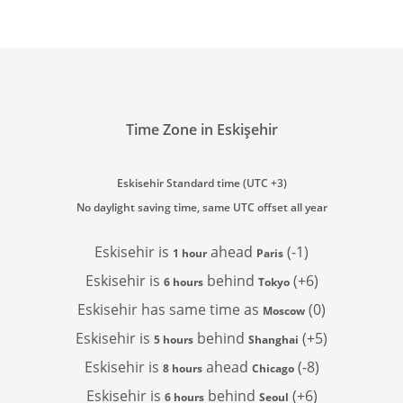
Time Zone in Eskişehir
Eskisehir Standard time (UTC +3)
No daylight saving time, same UTC offset all year
Eskisehir is
ahead
(-1)
1 hour
Paris
Eskisehir is
behind
(+6)
6 hours
Tokyo
Eskisehir has
same time as
(0)
Moscow
Eskisehir is
behind
(+5)
5 hours
Shanghai
Eskisehir is
ahead
(-8)
8 hours
Chicago
Eskisehir is
behind
(+6)
6 hours
Seoul