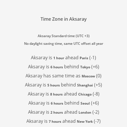
Time Zone in Aksaray
Aksaray Standard time (UTC +3)
No daylight saving time, same UTC offset all year
Aksaray is
ahead
(-1)
1 hour
Paris
Aksaray is
behind
(+6)
6 hours
Tokyo
Aksaray has
same time as
(0)
Moscow
Aksaray is
behind
(+5)
5 hours
Shanghai
Aksaray is
ahead
(-8)
8 hours
Chicago
Aksaray is
behind
(+6)
6 hours
Seoul
Aksaray is
ahead
(-2)
2 hours
London
Aksaray is
ahead
(-7)
7 hours
New York