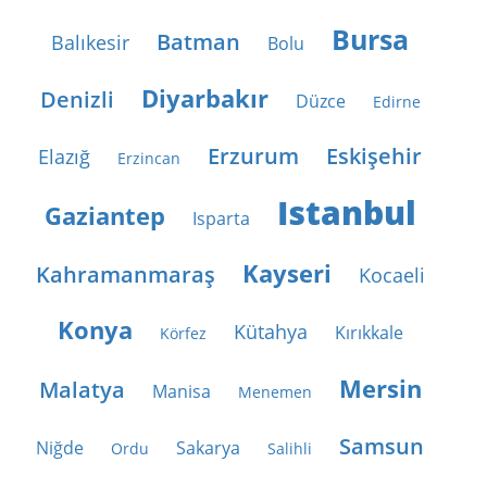
Bursa
Batman
Balıkesir
Bolu
Diyarbakır
Denizli
Düzce
Edirne
Erzurum
Eskişehir
Elazığ
Erzincan
Istanbul
Gaziantep
Isparta
Kayseri
Kahramanmaraş
Kocaeli
Konya
Kütahya
Kırıkkale
Körfez
Mersin
Malatya
Manisa
Menemen
Samsun
Niğde
Sakarya
Ordu
Salihli