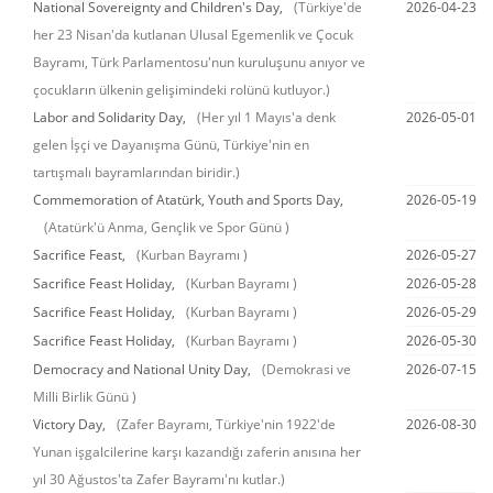
National Sovereignty and Children's Day,
(Türkiye'de
2026-04-23
her 23 Nisan'da kutlanan Ulusal Egemenlik ve Çocuk
Bayramı, Türk Parlamentosu'nun kuruluşunu anıyor ve
çocukların ülkenin gelişimindeki rolünü kutluyor.)
Labor and Solidarity Day,
(Her yıl 1 Mayıs'a denk
2026-05-01
gelen İşçi ve Dayanışma Günü, Türkiye'nin en
tartışmalı bayramlarından biridir.)
Commemoration of Atatürk, Youth and Sports Day,
2026-05-19
(Atatürk'ü Anma, Gençlik ve Spor Günü )
Sacrifice Feast,
(Kurban Bayramı )
2026-05-27
Sacrifice Feast Holiday,
(Kurban Bayramı )
2026-05-28
Sacrifice Feast Holiday,
(Kurban Bayramı )
2026-05-29
Sacrifice Feast Holiday,
(Kurban Bayramı )
2026-05-30
Democracy and National Unity Day,
(Demokrasi ve
2026-07-15
Milli Birlik Günü )
Victory Day,
(Zafer Bayramı, Türkiye'nin 1922'de
2026-08-30
Yunan işgalcilerine karşı kazandığı zaferin anısına her
yıl 30 Ağustos'ta Zafer Bayramı'nı kutlar.)