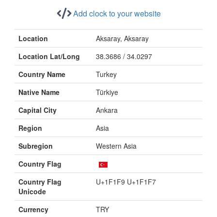
Add clock to your website
Location
Aksaray, Aksaray
Location Lat/Long
38.3686 / 34.0297
Country Name
Turkey
Native Name
Türkiye
Capital City
Ankara
Region
Asia
Subregion
Western Asia
Country Flag
Country Flag
U+1F1F9 U+1F1F7
Unicode
Currency
TRY