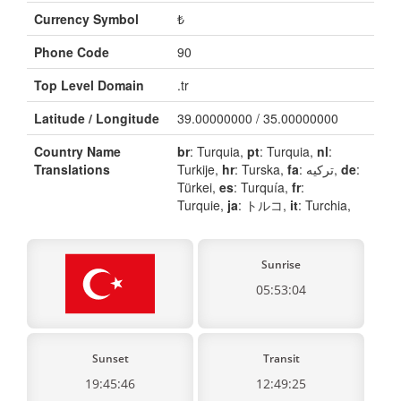
Currency Symbol
₺
Phone Code
90
Top Level Domain
.tr
Latitude / Longitude
39.00000000 / 35.00000000
Country Name
br
: Turquia,
pt
: Turquia,
nl
:
Translations
Turkije,
hr
: Turska,
fa
: ترکیه,
de
:
Türkei,
es
: Turquía,
fr
:
Turquie,
ja
: トルコ,
it
: Turchia,
Sunrise
05:53:04
Sunset
Transit
19:45:46
12:49:25