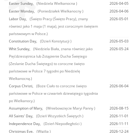
Easter Sunday,
(Niedziela Wielkanocna )
2026-04-05
Easter Monday,
(Poniedziałek Wielkanocny )
2026-04-06
Labor Day,
(Święto Pracy (Święto Pracy), znany
2026-05-01
również jako 1 maja (1 maja), jest corocznym świętem
państwowym w Polsce.)
Constitution Day,
(Dzień Konstytucji )
2026-05-03
Whit Sunday,
(Niedziela Biała, znana również jako
2026-05-24
Pięćdziesiątnica lub Zstąpienie Ducha Świętego
(Zeslanie Ducha Świętego) to coroczne święto
państwowe w Polsce 7 tygodni po Niedzielę
Wielkanocną.)
Corpus Christi,
(Boże Ciało to coroczne święto
2026-06-04
państwowe w Polsce w czwartek dziewiątego tygodnia
po Wielkanocy.)
Assumption of Mary,
(Wniebowzięcie Maryi Panny )
2026-08-15
All Saints' Day,
(Dzień Wszystkich Świętych )
2026-11-01
Independence Day,
(Dzień Niepodległości )
2026-11-11
Christmas Eve,
(Wigilia )
2026-12-24