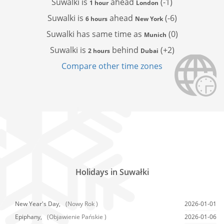
Suwalki is
ahead
(-1)
1 hour
London
Suwalki is
ahead
(-6)
6 hours
New York
Suwalki has
same time as
(0)
Munich
Suwalki is
behind
(+2)
2 hours
Dubai
Compare other time zones
Holidays in Suwałki
New Year's Day,
(Nowy Rok )
2026-01-01
Epiphany,
(Objawienie Pańskie )
2026-01-06