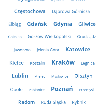
Częstochowa
Dąbrowa Górnicza
Gdańsk
Gdynia
Gliwice
Elbląg
Gorzów Wielkopolski
Grudziądz
Gniezno
Katowice
Jaworzno
Jelenia Góra
Kraków
Kielce
Koszalin
Legnica
Lublin
Olsztyn
Mielec
Mysłowice
Poznań
Opole
Pabianice
Przemyśl
Radom
Ruda Śląska
Rybnik