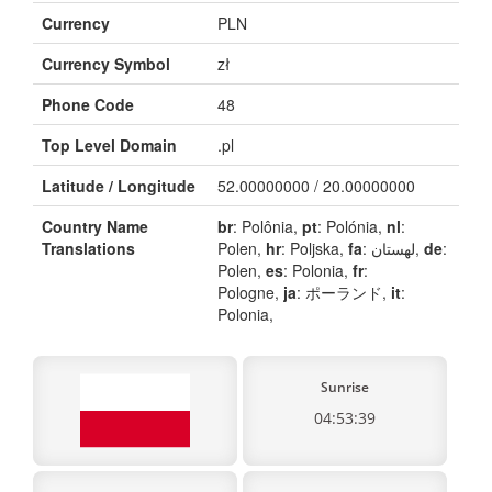
Currency
PLN
Currency Symbol
zł
Phone Code
48
Top Level Domain
.pl
Latitude / Longitude
52.00000000 / 20.00000000
Country Name
br
: Polônia,
pt
: Polónia,
nl
:
Translations
Polen,
hr
: Poljska,
fa
: لهستان,
de
:
Polen,
es
: Polonia,
fr
:
Pologne,
ja
: ポーランド,
it
:
Polonia,
Sunrise
04:53:39