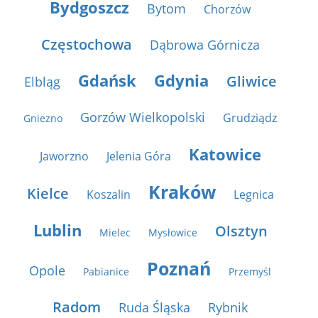
Bydgoszcz
Bytom
Chorzów
Częstochowa
Dąbrowa Górnicza
Gdańsk
Gdynia
Gliwice
Elbląg
Gorzów Wielkopolski
Grudziądz
Gniezno
Katowice
Jaworzno
Jelenia Góra
Kraków
Kielce
Koszalin
Legnica
Lublin
Olsztyn
Mielec
Mysłowice
Poznań
Opole
Pabianice
Przemyśl
Radom
Ruda Śląska
Rybnik