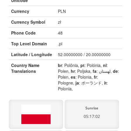
Unicode
Currency
PLN
Currency Symbol
zł
Phone Code
48
Top Level Domain
.pl
Latitude / Longitude
52.00000000 / 20.00000000
Country Name
br
: Polônia,
pt
: Polónia,
nl
:
Translations
Polen,
hr
: Poljska,
fa
: لهستان,
de
:
Polen,
es
: Polonia,
fr
:
Pologne,
ja
: ポーランド,
it
:
Polonia,
Sunrise
05:17:02