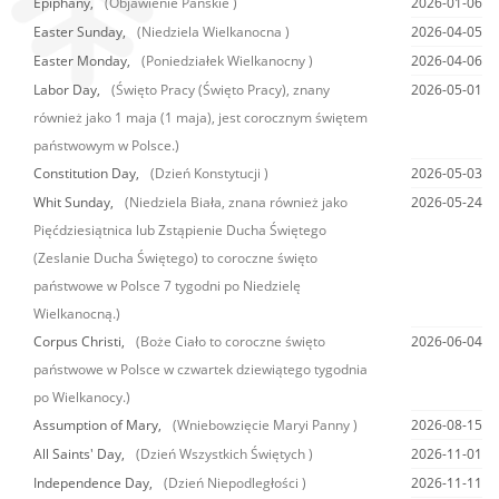
Epiphany,
(Objawienie Pańskie )
2026-01-06
Easter Sunday,
(Niedziela Wielkanocna )
2026-04-05
Easter Monday,
(Poniedziałek Wielkanocny )
2026-04-06
Labor Day,
(Święto Pracy (Święto Pracy), znany
2026-05-01
również jako 1 maja (1 maja), jest corocznym świętem
państwowym w Polsce.)
Constitution Day,
(Dzień Konstytucji )
2026-05-03
Whit Sunday,
(Niedziela Biała, znana również jako
2026-05-24
Pięćdziesiątnica lub Zstąpienie Ducha Świętego
(Zeslanie Ducha Świętego) to coroczne święto
państwowe w Polsce 7 tygodni po Niedzielę
Wielkanocną.)
Corpus Christi,
(Boże Ciało to coroczne święto
2026-06-04
państwowe w Polsce w czwartek dziewiątego tygodnia
po Wielkanocy.)
Assumption of Mary,
(Wniebowzięcie Maryi Panny )
2026-08-15
All Saints' Day,
(Dzień Wszystkich Świętych )
2026-11-01
Independence Day,
(Dzień Niepodległości )
2026-11-11