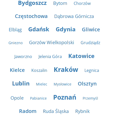
Bydgoszcz
Bytom
Chorzów
Częstochowa
Dąbrowa Górnicza
Gdańsk
Gdynia
Gliwice
Elbląg
Gorzów Wielkopolski
Grudziądz
Gniezno
Katowice
Jaworzno
Jelenia Góra
Kraków
Kielce
Koszalin
Legnica
Lublin
Olsztyn
Mielec
Mysłowice
Poznań
Opole
Pabianice
Przemyśl
Radom
Ruda Śląska
Rybnik