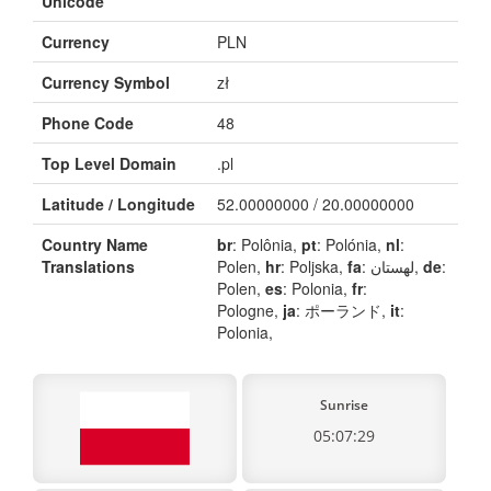
Unicode
Currency
PLN
Currency Symbol
zł
Phone Code
48
Top Level Domain
.pl
Latitude / Longitude
52.00000000 / 20.00000000
Country Name
br
: Polônia,
pt
: Polónia,
nl
:
Translations
Polen,
hr
: Poljska,
fa
: لهستان,
de
:
Polen,
es
: Polonia,
fr
:
Pologne,
ja
: ポーランド,
it
:
Polonia,
Sunrise
05:07:29