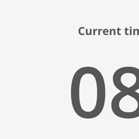
Current ti
08