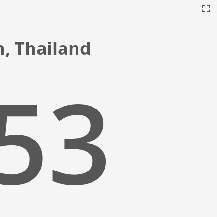
n, Thailand
:54