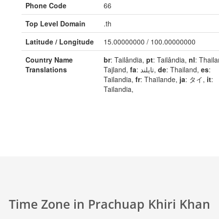
Phone Code
66
Top Level Domain
.th
Latitude / Longitude
15.00000000 / 100.00000000
Country Name
br
: Tailândia,
pt
: Tailândia,
nl
: Thail
Translations
Tajland,
fa
: تایلند,
de
: Thailand,
es
:
Tailandia,
fr
: Thaïlande,
ja
: タイ,
it
:
Tailandia,
Time Zone in Prachuap Khiri Khan