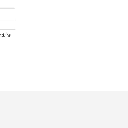
and,
hr
: