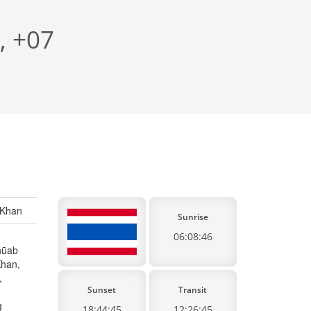
, +07
 Khan
Sunrise
06:08:46
hūab
Khan,
,
Sunset
Transit
g
18:44:45
12:26:45