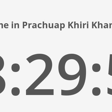
me in Prachuap Khiri Kha
:29