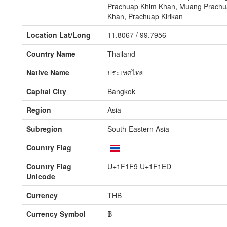
Prachuap Khim Khan, Muang Prachua
Khan, Prachuap Kirikan
Location Lat/Long
11.8067 / 99.7956
Country Name
Thailand
Native Name
ประเทศไทย
Capital City
Bangkok
Region
Asia
Subregion
South-Eastern Asia
Country Flag
Country Flag
U+1F1F9 U+1F1ED
Unicode
Currency
THB
Currency Symbol
฿