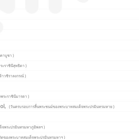
าคาบูชา )
ระราชินีสุทธิดา )
จ้าวชิราลงกรณ์ )
็จพระราชินีมารดา )
ol,
(วันครบรอบการสิ้นพระชนม์ของพระบาทสมเด็จพระปรมินทรมหาย )
ด็จพระปรมินทรมหาภูมิพลฯ )
เกิดของพระบาทสมเด็จพระปรมินทรมหาฯ )