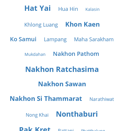
Hat Yai
Hua Hin
Kalasin
Khon Kaen
Khlong Luang
Ko Samui
Lampang
Maha Sarakham
Nakhon Pathom
Mukdahan
Nakhon Ratchasima
Nakhon Sawan
Nakhon Si Thammarat
Narathiwat
Nonthaburi
Nong Khai
Pak Kret
Pattani
Phatthalung