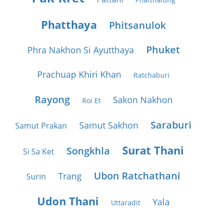
Phatthaya
Phitsanulok
Phuket
Phra Nakhon Si Ayutthaya
Prachuap Khiri Khan
Ratchaburi
Rayong
Sakon Nakhon
Roi Et
Saraburi
Samut Sakhon
Samut Prakan
Surat Thani
Songkhla
Si Sa Ket
Ubon Ratchathani
Trang
Surin
Udon Thani
Yala
Uttaradit