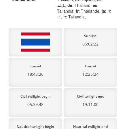
تایلند,
de
: Thailand,
es
:
Tailandia,
fr
: Thaïlande,
ja
: タ
イ,
it
: Tailandia,
Sunrise
06:02:22
Sunset
Transit
18:48:26
12:25:24
Civil twilight begin
Civil twilight end
05:39:48
19:11:00
Nautical twilight begin
Nautical twilight end