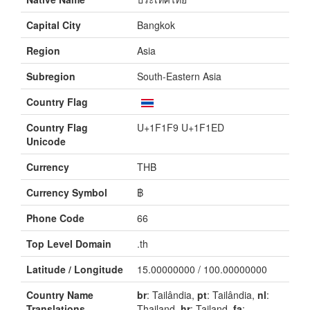
Capital City
Bangkok
Region
Asia
Subregion
South-Eastern Asia
Country Flag
Country Flag
U+1F1F9 U+1F1ED
Unicode
Currency
THB
Currency Symbol
฿
Phone Code
66
Top Level Domain
.th
Latitude / Longitude
15.00000000 / 100.00000000
Country Name
br
: Tailândia,
pt
: Tailândia,
nl
:
Translations
Thailand,
hr
: Tajland,
fa
: