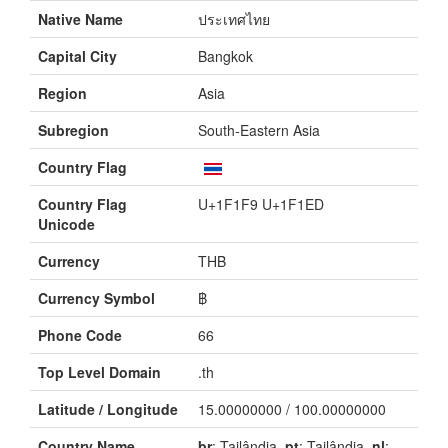
Native Name
ประเทศไทย
Capital City
Bangkok
Region
Asia
Subregion
South-Eastern Asia
Country Flag
Country Flag
U+1F1F9 U+1F1ED
Unicode
Currency
THB
Currency Symbol
฿
Phone Code
66
Top Level Domain
.th
Latitude / Longitude
15.00000000 / 100.00000000
Country Name
br
: Tailândia,
pt
: Tailândia,
nl
: