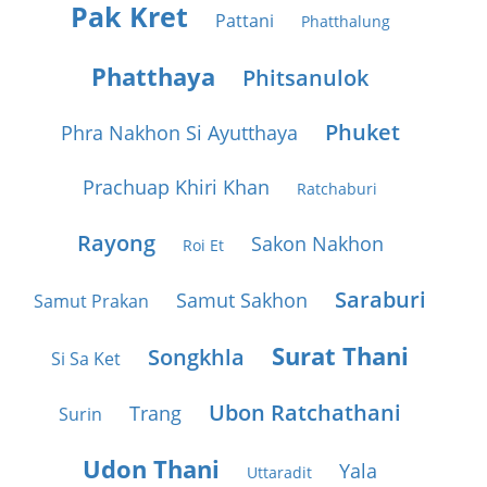
Pak Kret
Pattani
Phatthalung
Phatthaya
Phitsanulok
Phuket
Phra Nakhon Si Ayutthaya
Prachuap Khiri Khan
Ratchaburi
Rayong
Sakon Nakhon
Roi Et
Saraburi
Samut Sakhon
Samut Prakan
Surat Thani
Songkhla
Si Sa Ket
Ubon Ratchathani
Trang
Surin
Udon Thani
Yala
Uttaradit