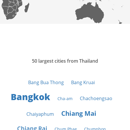
50 largest cities from Thailand
Bang Bua Thong
Bang Kruai
Bangkok
Chachoengsao
Cha-am
Chiang Mai
Chaiyaphum
Chiang Rai
Chum Phae
Chumphon