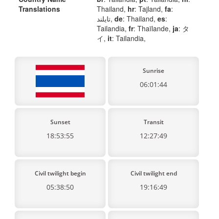
Translations
Thailand,
hr
: Tajland,
fa
:
تایلند,
de
: Thailand,
es
:
Tailandia,
fr
: Thaïlande,
ja
: タ
イ,
it
: Tailandia,
Sunrise
06:01:44
Sunset
Transit
18:53:55
12:27:49
Civil twilight begin
Civil twilight end
05:38:50
19:16:49