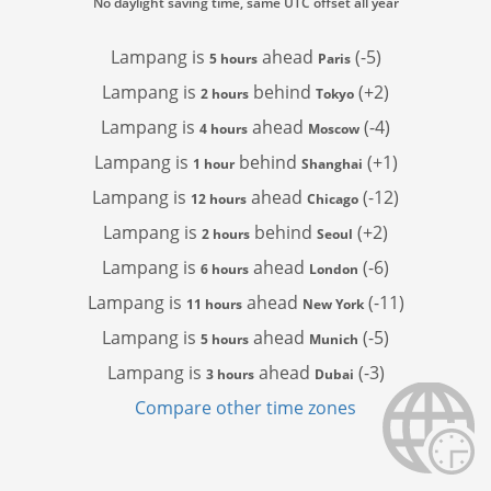
No daylight saving time, same UTC offset all year
Lampang is
ahead
(-5)
5 hours
Paris
Lampang is
behind
(+2)
2 hours
Tokyo
Lampang is
ahead
(-4)
4 hours
Moscow
Lampang is
behind
(+1)
1 hour
Shanghai
Lampang is
ahead
(-12)
12 hours
Chicago
Lampang is
behind
(+2)
2 hours
Seoul
Lampang is
ahead
(-6)
6 hours
London
Lampang is
ahead
(-11)
11 hours
New York
Lampang is
ahead
(-5)
5 hours
Munich
Lampang is
ahead
(-3)
3 hours
Dubai
Compare other time zones