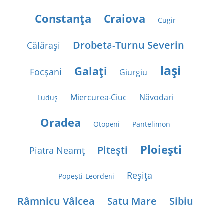
Constanţa
Craiova
Cugir
Drobeta-Turnu Severin
Călăraşi
Iaşi
Galaţi
Focşani
Giurgiu
Miercurea-Ciuc
Năvodari
Luduş
Oradea
Otopeni
Pantelimon
Ploieşti
Piteşti
Piatra Neamţ
Reşiţa
Popeşti-Leordeni
Râmnicu Vâlcea
Satu Mare
Sibiu