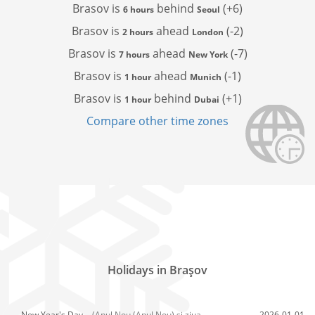
Brasov is
behind
(+6)
6 hours
Seoul
Brasov is
ahead
(-2)
2 hours
London
Brasov is
ahead
(-7)
7 hours
New York
Brasov is
ahead
(-1)
1 hour
Munich
Brasov is
behind
(+1)
1 hour
Dubai
Compare other time zones
Holidays in Braşov
New Year's Day,
(Anul Nou (Anul Nou) și ziua
2026-01-01