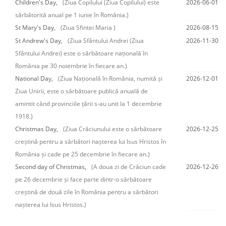
Children's Day,
(Ziua Copilului (Ziua Copilului) este
2026-06-01
sărbătorită anual pe 1 iunie în România.)
St Mary's Day,
(Ziua Sfintei Maria )
2026-08-15
St Andrew's Day,
(Ziua Sfântului Andrei (Ziua
2026-11-30
Sfântului Andrei) este o sărbătoare națională în
România pe 30 noiembrie în fiecare an.)
National Day,
(Ziua Națională în România, numită și
2026-12-01
Ziua Unirii, este o sărbătoare publică anuală de
amintit când provinciile țării s-au unit la 1 decembrie
1918.)
Christmas Day,
(Ziua Crăciunului este o sărbătoare
2026-12-25
creștină pentru a sărbători nașterea lui Isus Hristos în
România și cade pe 25 decembrie în fiecare an.)
Second day of Christmas,
(A doua zi de Crăciun cade
2026-12-26
pe 26 decembrie și face parte dintr-o sărbătoare
creștină de două zile în România pentru a sărbători
nașterea lui Isus Hristos.)