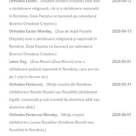
Orthodox Easter,
(Paștele ortodox (Paștele) este atât
2026-04-12
o sărbătoare religioasă, cât și o sărbătoare națională
în România. Data Paștelui se bazează pe calendarul
Bisericii Ortodoxe Creștine.)
Orthodox Easter Monday,
(Ziua de după Paștele
2026-04-13
(Paștele) este o sărbătoare religioasă și națională în
România. Data Paștelui se bazează pe calendarul
Bisericii Ortodoxe Creștine.)
Labor Day,
(Ziua Muncii (Ziua Muncii) este o
2026-05-01
sărbătoare publică națională în România, care are loc
pe 1 mai în fiecare an.)
Orthodox Pentecost,
(Mulți creștini din România
2026-05-31
sărbătoresc Rusalii (Rusalii sau Rusaliile) sărbătoare
legală, cunoscută și sub numele de duminica albă sau
duminica albă.)
Orthodox Pentecost Monday,
(Mulţi creştini
2026-06-01
sărbătoresc Lunea Rusaliilor Ortodoxe (Rusalii sau
Rusaliile) în România.)