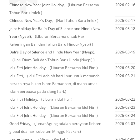
Chinese New Year Joint Holiday,
(Liburan Bersama
2026-02-16
Tahun Baru Imlek )
Chinese New Year's Day,
(Hari Tahun Baru Imlek )
2026-02-17
Joint Holiday for Bali's Day of Silence and Hindu New
2026-03-18
Year (Nyepi),
(Liburan Bersama untuk Hari
Keheningan Bali dan Tahun Baru Hindu (Nyepi) )
Bali's Day of Silence and Hindu New Year (Nyepi),
2026-03-19
(Hari Diam Bali dan Tahun Baru Hindu (Nyepi) )
Idul Fitri Joint Holiday,
(Liburan Bersama Idul Fitri )
2026-03-20
Idul Fitri,
(Idul Fitri adalah hari libur untuk menandai
2026-03-21
berakhirnya bulan Islam Ramadhan, di mana umat
Islam berpuasa pada siang hari.)
Idul Fitri Holiday,
(Liburan Idul Fitri )
2026-03-22
Idul Fitri Joint Holiday,
(Liburan Bersama Idul Fitri )
2026-03-23
Idul Fitri Joint Holiday,
(Liburan Bersama Idul Fitri )
2026-03-24
Good Friday,
(Jumat Agung adalah perayaan Kristen
2026-04-03
global dua hari sebelum Minggu Paskah.)
Easter Sunday,
(Minggu Paskah )
2026-04-05