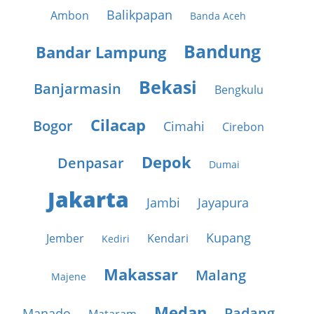
Balikpapan
Ambon
Banda Aceh
Bandung
Bandar Lampung
Bekasi
Banjarmasin
Bengkulu
Cilacap
Bogor
Cimahi
Cirebon
Depok
Denpasar
Dumai
Jakarta
Jambi
Jayapura
Kupang
Jember
Kendari
Kediri
Makassar
Malang
Majene
Medan
Padang
Manado