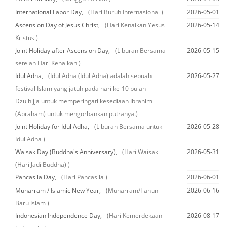
International Labor Day,
(Hari Buruh Internasional )
2026-05-01
Ascension Day of Jesus Christ,
(Hari Kenaikan Yesus
2026-05-14
Kristus )
Joint Holiday after Ascension Day,
(Liburan Bersama
2026-05-15
setelah Hari Kenaikan )
Idul Adha,
(Idul Adha (Idul Adha) adalah sebuah
2026-05-27
festival Islam yang jatuh pada hari ke-10 bulan
Dzulhijja untuk memperingati kesediaan Ibrahim
(Abraham) untuk mengorbankan putranya.)
Joint Holiday for Idul Adha,
(Liburan Bersama untuk
2026-05-28
Idul Adha )
Waisak Day (Buddha's Anniversary),
(Hari Waisak
2026-05-31
(Hari Jadi Buddha) )
Pancasila Day,
(Hari Pancasila )
2026-06-01
Muharram / Islamic New Year,
(Muharram/Tahun
2026-06-16
Baru Islam )
Indonesian Independence Day,
(Hari Kemerdekaan
2026-08-17