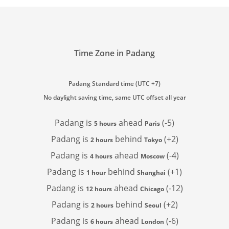
Time Zone in Padang
Padang Standard time (UTC +7)
No daylight saving time, same UTC offset all year
Padang is
ahead
(-5)
5 hours
Paris
Padang is
behind
(+2)
2 hours
Tokyo
Padang is
ahead
(-4)
4 hours
Moscow
Padang is
behind
(+1)
1 hour
Shanghai
Padang is
ahead
(-12)
12 hours
Chicago
Padang is
behind
(+2)
2 hours
Seoul
Padang is
ahead
(-6)
6 hours
London