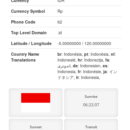
Currency
IDR
Currency Symbol
Rp
Phone Code
62
Top Level Domain
.id
Latitude / Longitude
-5.00000000 / 120.00000000
Country Name
br
: Indonésia,
pt
: Indonésia,
nl
:
Translations
Indonesië,
hr
: Indonezija,
fa
:
اندونزی,
de
: Indonesien,
es
:
Indonesia,
fr
: Indonésie,
ja
: イン
ドネシア,
it
: Indonesia,
Sunrise
06:22:07
Sunset
Transit