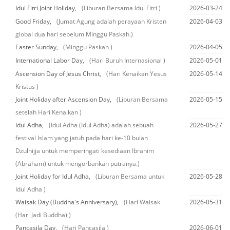
Idul Fitri Joint Holiday,
(Liburan Bersama Idul Fitri )
2026-03-24
Good Friday,
(Jumat Agung adalah perayaan Kristen
2026-04-03
global dua hari sebelum Minggu Paskah.)
Easter Sunday,
(Minggu Paskah )
2026-04-05
International Labor Day,
(Hari Buruh Internasional )
2026-05-01
Ascension Day of Jesus Christ,
(Hari Kenaikan Yesus
2026-05-14
Kristus )
Joint Holiday after Ascension Day,
(Liburan Bersama
2026-05-15
setelah Hari Kenaikan )
Idul Adha,
(Idul Adha (Idul Adha) adalah sebuah
2026-05-27
festival Islam yang jatuh pada hari ke-10 bulan
Dzulhijja untuk memperingati kesediaan Ibrahim
(Abraham) untuk mengorbankan putranya.)
Joint Holiday for Idul Adha,
(Liburan Bersama untuk
2026-05-28
Idul Adha )
Waisak Day (Buddha's Anniversary),
(Hari Waisak
2026-05-31
(Hari Jadi Buddha) )
Pancasila Day,
(Hari Pancasila )
2026-06-01