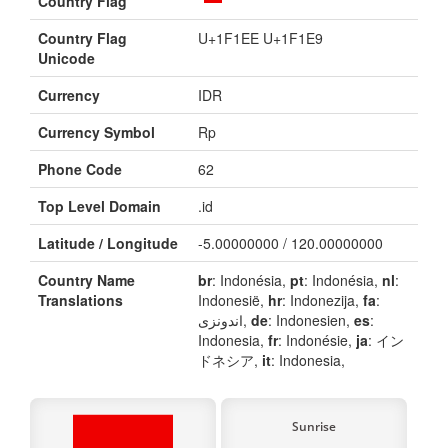
Country Flag
Country Flag
U+1F1EE U+1F1E9
Unicode
Currency
IDR
Currency Symbol
Rp
Phone Code
62
Top Level Domain
.id
Latitude / Longitude
-5.00000000 / 120.00000000
Country Name
br
: Indonésia,
pt
: Indonésia,
nl
:
Translations
Indonesië,
hr
: Indonezija,
fa
:
اندونزی,
de
: Indonesien,
es
:
Indonesia,
fr
: Indonésie,
ja
: イン
ドネシア,
it
: Indonesia,
Sunrise