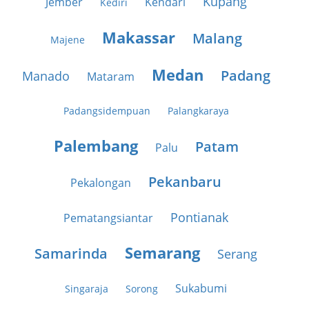
Kupang
Jember
Kendari
Kediri
Makassar
Malang
Majene
Medan
Padang
Manado
Mataram
Padangsidempuan
Palangkaraya
Palembang
Patam
Palu
Pekanbaru
Pekalongan
Pontianak
Pematangsiantar
Semarang
Samarinda
Serang
Sukabumi
Singaraja
Sorong