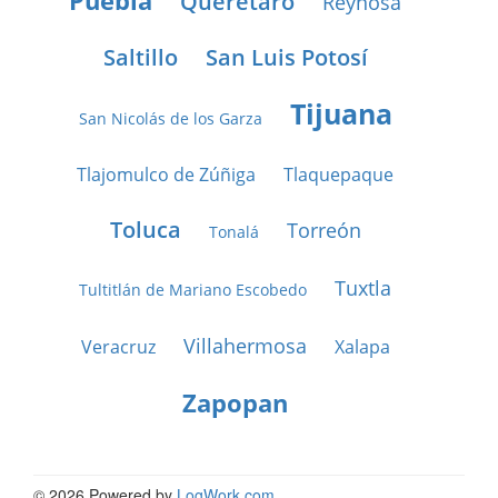
Puebla
Querétaro
Reynosa
Saltillo
San Luis Potosí
Tijuana
San Nicolás de los Garza
Tlajomulco de Zúñiga
Tlaquepaque
Toluca
Torreón
Tonalá
Tuxtla
Tultitlán de Mariano Escobedo
Villahermosa
Veracruz
Xalapa
Zapopan
© 2026 Powered by
LogWork.com