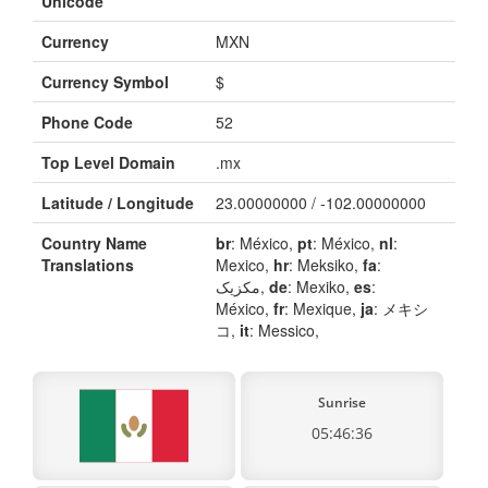
Unicode
Currency
MXN
Currency Symbol
$
Phone Code
52
Top Level Domain
.mx
Latitude / Longitude
23.00000000 / -102.00000000
Country Name
br
: México,
pt
: México,
nl
:
Translations
Mexico,
hr
: Meksiko,
fa
:
مکزیک,
de
: Mexiko,
es
:
México,
fr
: Mexique,
ja
: メキシ
コ,
it
: Messico,
Sunrise
05:46:36