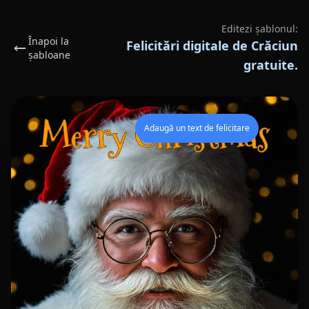
Editezi șablonul:
Înapoi la
Felicitări digitale de Crăciun
șabloane
gratuite.
Adaugă un text de felicitare