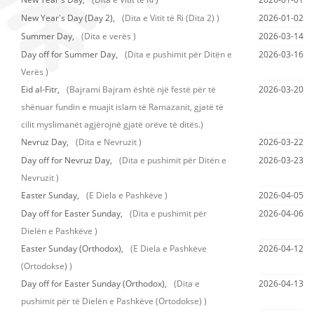
New Year's Day (Day 2),
(Dita e Vitit të Ri (Dita 2) )
2026-01-02
Summer Day,
(Dita e verës )
2026-03-14
Day off for Summer Day,
(Dita e pushimit për Ditën e
2026-03-16
Verës )
Eid al-Fitr,
(Bajrami Bajram është një festë për të
2026-03-20
shënuar fundin e muajit islam të Ramazanit, gjatë të
cilit myslimanët agjërojnë gjatë orëve të ditës.)
Nevruz Day,
(Dita e Nevruzit )
2026-03-22
Day off for Nevruz Day,
(Dita e pushimit për Ditën e
2026-03-23
Nevruzit )
Easter Sunday,
(E Diela e Pashkëve )
2026-04-05
Day off for Easter Sunday,
(Dita e pushimit për
2026-04-06
Dielën e Pashkëve )
Easter Sunday (Orthodox),
(E Diela e Pashkëve
2026-04-12
(Ortodokse) )
Day off for Easter Sunday (Orthodox),
(Dita e
2026-04-13
pushimit për të Dielën e Pashkëve (Ortodokse) )