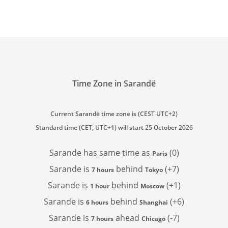
Time Zone in Sarandë
Current Sarandë time zone is (CEST UTC+2)
Standard time (CET, UTC+1) will start 25 October 2026
Sarande has
same time as
(0)
Paris
Sarande is
behind
(+7)
7 hours
Tokyo
Sarande is
behind
(+1)
1 hour
Moscow
Sarande is
behind
(+6)
6 hours
Shanghai
Sarande is
ahead
(-7)
7 hours
Chicago