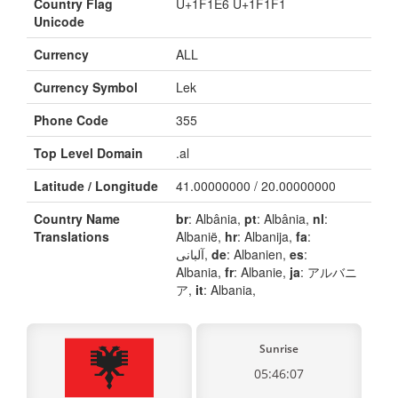
Country Flag
U+1F1E6 U+1F1F1
Unicode
Currency
ALL
Currency Symbol
Lek
Phone Code
355
Top Level Domain
.al
Latitude / Longitude
41.00000000 / 20.00000000
Country Name
br
: Albânia,
pt
: Albânia,
nl
:
Translations
Albanië,
hr
: Albanija,
fa
:
آلبانی,
de
: Albanien,
es
:
Albania,
fr
: Albanie,
ja
: アルバニ
ア,
it
: Albania,
Sunrise
05:46:07