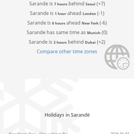
Sarande is
behind
(+7)
7 hours
Seoul
Sarande is
ahead
(-1)
1 hour
London
Sarande is
ahead
(-6)
6 hours
New York
Sarande has
same time as
(0)
Munich
Sarande is
behind
(+2)
2 hours
Dubai
Compare other time zones
Holidays in Sarandë
New Year's Day,
(Dita e Vitit të Ri )
2026-01-01