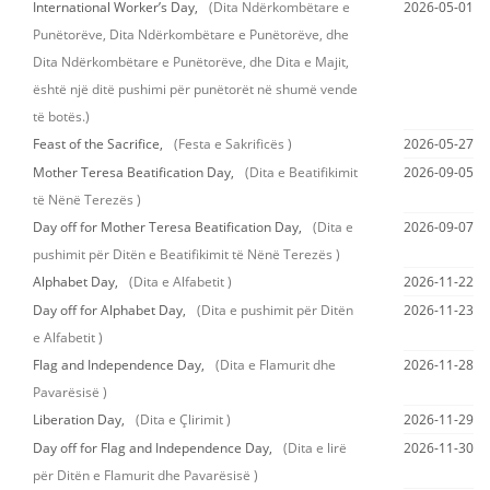
International Worker’s Day,
(Dita Ndërkombëtare e
2026-05-01
Punëtorëve, Dita Ndërkombëtare e Punëtorëve, dhe
Dita Ndërkombëtare e Punëtorëve, dhe Dita e Majit,
është një ditë pushimi për punëtorët në shumë vende
të botës.)
Feast of the Sacrifice,
(Festa e Sakrificës )
2026-05-27
Mother Teresa Beatification Day,
(Dita e Beatifikimit
2026-09-05
të Nënë Terezës )
Day off for Mother Teresa Beatification Day,
(Dita e
2026-09-07
pushimit për Ditën e Beatifikimit të Nënë Terezës )
Alphabet Day,
(Dita e Alfabetit )
2026-11-22
Day off for Alphabet Day,
(Dita e pushimit për Ditën
2026-11-23
e Alfabetit )
Flag and Independence Day,
(Dita e Flamurit dhe
2026-11-28
Pavarësisë )
Liberation Day,
(Dita e Çlirimit )
2026-11-29
Day off for Flag and Independence Day,
(Dita e lirë
2026-11-30
për Ditën e Flamurit dhe Pavarësisë )