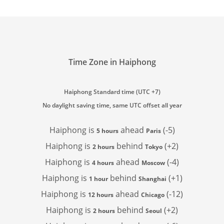
Time Zone in Haiphong
Haiphong Standard time (UTC +7)
No daylight saving time, same UTC offset all year
Haiphong is
ahead
(-5)
5 hours
Paris
Haiphong is
behind
(+2)
2 hours
Tokyo
Haiphong is
ahead
(-4)
4 hours
Moscow
Haiphong is
behind
(+1)
1 hour
Shanghai
Haiphong is
ahead
(-12)
12 hours
Chicago
Haiphong is
behind
(+2)
2 hours
Seoul