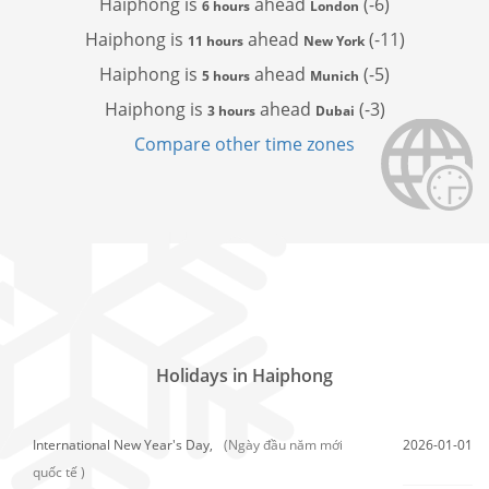
Haiphong is
ahead
(-6)
6 hours
London
Haiphong is
ahead
(-11)
11 hours
New York
Haiphong is
ahead
(-5)
5 hours
Munich
Haiphong is
ahead
(-3)
3 hours
Dubai
Compare other time zones
Holidays in Haiphong
International New Year's Day,
(Ngày đầu năm mới
2026-01-01
quốc tế )