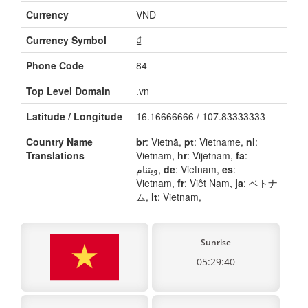
Currency
VND
Currency Symbol
₫
Phone Code
84
Top Level Domain
.vn
Latitude / Longitude
16.16666666 / 107.83333333
Country Name
br
: Vietnã,
pt
: Vietname,
nl
:
Translations
Vietnam,
hr
: Vijetnam,
fa
:
ویتنام,
de
: Vietnam,
es
:
Vietnam,
fr
: Viêt Nam,
ja
: ベトナ
ム,
it
: Vietnam,
Sunrise
05:29:40