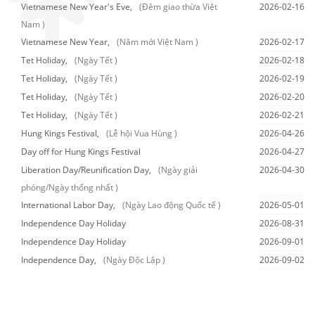
Vietnamese New Year's Eve,
(Đêm giao thừa Việt
2026-02-16
Nam )
Vietnamese New Year,
(Năm mới Việt Nam )
2026-02-17
Tet Holiday,
(Ngày Tết )
2026-02-18
Tet Holiday,
(Ngày Tết )
2026-02-19
Tet Holiday,
(Ngày Tết )
2026-02-20
Tet Holiday,
(Ngày Tết )
2026-02-21
Hung Kings Festival,
(Lễ hội Vua Hùng )
2026-04-26
Day off for Hung Kings Festival
2026-04-27
Liberation Day/Reunification Day,
(Ngày giải
2026-04-30
phóng/Ngày thống nhất )
International Labor Day,
(Ngày Lao động Quốc tế )
2026-05-01
Independence Day Holiday
2026-08-31
Independence Day Holiday
2026-09-01
Independence Day,
(Ngày Độc Lập )
2026-09-02