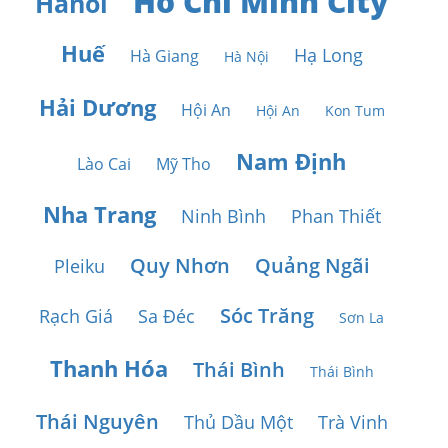
Ho Chi Minh City
Hanoi
Huế
Hạ Long
Hà Giang
Hà Nội
Hải Dương
Hội An
Hội An
Kon Tum
Nam Định
Lào Cai
Mỹ Tho
Nha Trang
Ninh Bình
Phan Thiết
Quy Nhơn
Quảng Ngãi
Pleiku
Sóc Trăng
Rạch Giá
Sa Đéc
Sơn La
Thanh Hóa
Thái Bình
Thái Bình
Thái Nguyên
Thủ Dầu Một
Trà Vinh