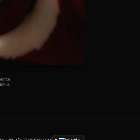
аются
рытки.
альность
Условия
Контакты
Русский