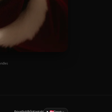
andles
Privatliv
Vilkår
Kontakt
Dansk