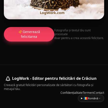
Fotografia și textul tău sunt
Generează
procesate
felicitarea
doar pentru a crea această felicitare.
LogWork - Editor pentru felicitări de Crăciun
Creează gratuit felicitări personalizate de sărbători cu fotografia și
mesajul tău.
Confidențialitate
Termeni
Contact
Română