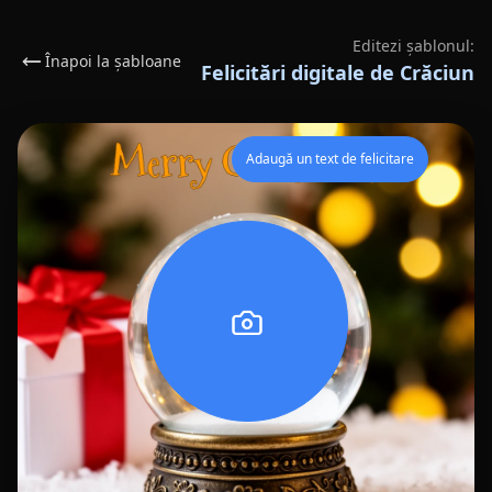
Editezi șablonul:
Înapoi la șabloane
Felicitări digitale de Crăciun
Adaugă un text de felicitare