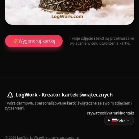
Twoje zdjęcie i tekst są przetwarzane
Wygeneruj kartkę
wyłącznie w celu utworzenia kartki.
LogWork - Kreator kartek świątecznych
Twórz darmowe, spersonalizowane kartki świąteczne ze swoim zdjęciem i
życzeniami.
Prywatność
Warunki
Kontakt
Polski
© 2026 LogWork. Wszelkie prawa zastrzeżone.