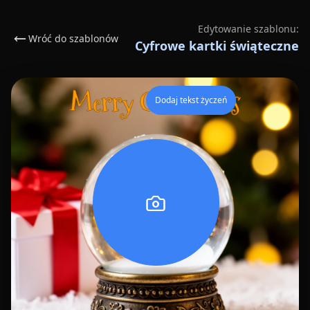
Edytowanie szablonu:
Wróć do szablonów
Cyfrowe kartki świąteczne
Dodaj tekst życzeń