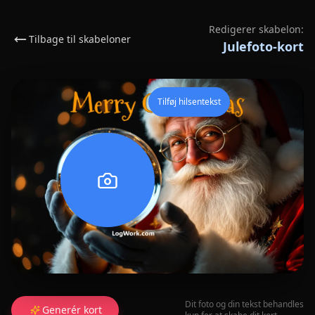
Redigerer skabelon:
Tilbage til skabeloner
Julefoto-kort
Tilføj hilsentekst
Dit foto og din tekst behandles
Generér kort