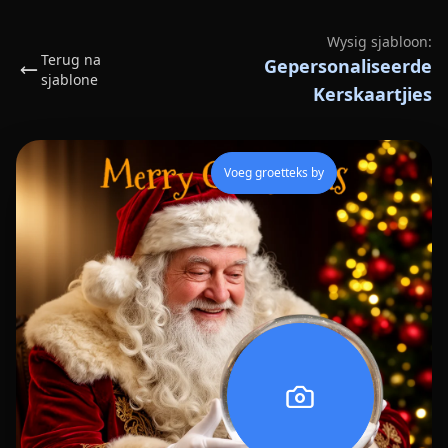
Wysig sjabloon:
Terug na
Gepersonaliseerde
sjablone
Kerskaartjies
Voeg groetteks by